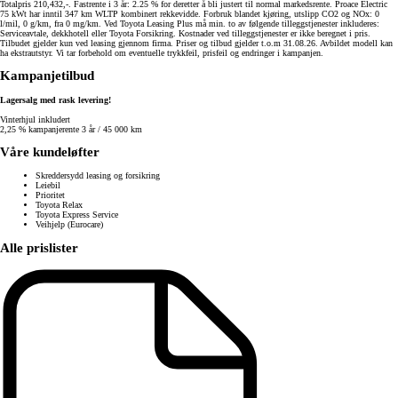
Totalpris 210,432,-. Fastrente i 3 år: 2.25 % for deretter å bli justert til normal markedsrente. Proace Electric
75 kWt har inntil 347 km WLTP kombinert rekkevidde. Forbruk blandet kjøring, utslipp CO2 og NOx: 0
l/mil, 0 g/km, fra 0 mg/km. Ved Toyota Leasing Plus må min. to av følgende tilleggstjenester inkluderes:
Serviceavtale, dekkhotell eller Toyota Forsikring. Kostnader ved tilleggstjenester er ikke beregnet i pris.
Tilbudet gjelder kun ved leasing gjennom firma. Priser og tilbud gjelder t.o.m 31.08.26. Avbildet modell kan
ha ekstrautstyr. Vi tar forbehold om eventuelle trykkfeil, prisfeil og endringer i kampanjen.
Kampanjetilbud
Lagersalg med rask levering!
Vinterhjul inkludert
2,25 % kampanjerente 3 år / 45 000 km
Våre kundeløfter
Skreddersydd leasing og forsikring
Leiebil
Prioritet
Toyota Relax
Toyota Express Service
Veihjelp (Eurocare)
Alle prislister