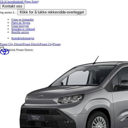
Gå til hovedinnhold
(Press Enter)
Kontakt oss
Klikk for å lukke rekkevidde-overlegget
Jeg ønsker å...
Finne en forhandler
Prøve en Toyota
Finne brosjyrer
Kontakte et verksted
Bestille service
Kontaktinformasjon
Proace City Electric
Proace Electric
Proace City
Proace
Elektrisk
Proace Electric