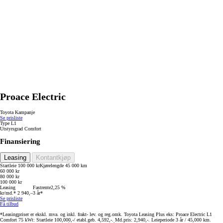
Proace Electric
Toyota Kampanje
Se prisliste
Type
L1
Utstyrsgrad
Comfort
Finansiering
Leasing
Kontantkjøp
Startleie
100 000 kr
Kjørelengde
45 000 km
60 000 kr
80 000 kr
100 000 kr
Leasing
Fastrente
2,25 %
kr/md.*
2 940,–
3 år*
Se prisliste
Få tilbud
*Leasingpriser er ekskl. mva. og inkl. frakt- lev. og reg.omk. Toyota Leasing Plus eks: Proace Electric L1
Comfort 75 kWt: Startleie 100,000,-/ etabl.geb. 4,592,-. Md.pris: 2,940,-. Leieperiode 3 år / 45,000 km.