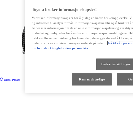
Toyota bruker informasjonskapsler!
Vi bruker informasjonskapsler for å gi deg en bedre brukeropplevelse. 
og interesser til analyseformål. Informasjonskapslene blir også brukt til 
finner mer informasjon om de enkelte informasjonskapslene og verktøye
inkludert og muligheten for å endre informasjonskapselinnstillingene. Ditt
trekkes tilbake med virkning for fremtiden, dette gjør du ved å klikke på
under «Bruk av cookies» i menyen nederste på siden.
Gå til vår person
om hvordan Google bruker persondata.
Endre innstillinger
Kun nødvendige
Go
Diesel
Proace