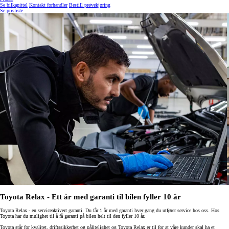
Se bilkapittel
Kontakt forhandler
Bestill prøvekjøring
Se prisliste
Toyota Relax - Ett år med garanti til bilen fyller 10 år
Toyota Relax - en serviceaktivert garanti. Du får 1 år med garanti hver gang du utfører service hos oss. Hos
Toyota har du mulighet til å få garanti på bilen helt til den fyller 10 år.
Toyota står for kvalitet, driftssikkerhet og pålitelighet og Toyota Relax er til for at våre kunder skal ha et