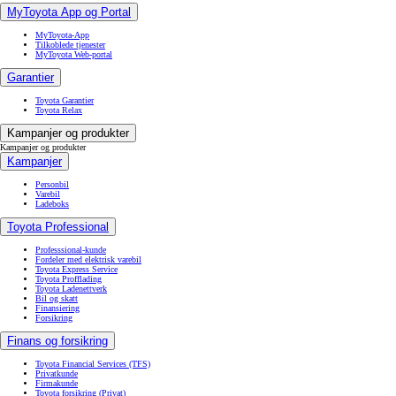
MyToyota App og Portal
MyToyota-App
Tilkoblede tjenester
MyToyota Web-portal
Garantier
Toyota Garantier
Toyota Relax
Kampanjer og produkter
Kampanjer og produkter
Kampanjer
Personbil
Varebil
Ladeboks
Toyota Professional
Professsional-kunde
Fordeler med elektrisk varebil
Toyota Express Service
Toyota Profflading
Toyota Ladenettverk
Bil og skatt
Finansiering
Forsikring
Finans og forsikring
Toyota Financial Services (TFS)
Privatkunde
Firmakunde
Toyota forsikring (Privat)