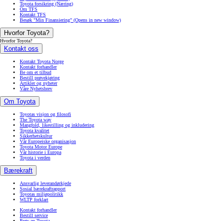
Toyota forsikring (Næring)
Om TFS
Kontakt TFS
Besøk "Min Finansiering"
(Opens in new window)
Hvorfor Toyota?
Hvorfor Toyota?
Kontakt oss
Kontakt Toyota Norge
Kontakt forhandler
Be om et tilbud
Bestill prøvekjøring
Artikler og nyheter
Våre Nyhetsbrev
Om Toyota
Toyotas visjon og filosofi
The Toyota way
Mangfold, likestilling og inkludering
Toyota kvalitet
Sikkerhetskultur
Vår Europeiske organisasjon
Toyota Motor Europe
Vår historie i Europa
Toyota i verden
Bærekraft
Ansvarlig leverandørkjede
Sosial bærekraftrapport
Toyotas miljøpolitikk
WLTP forklart
Kontakt forhandler
Bestill service
Prøv en Toyota