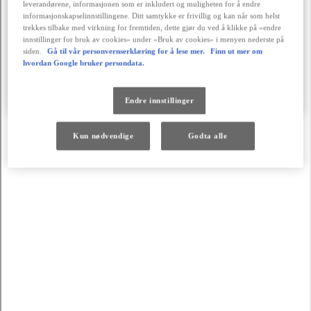
leverandørene, informasjonen som er inkludert og muligheten for å endre
informasjonskapselinnstillingene. Ditt samtykke er frivillig og kan når som helst
trekkes tilbake med virkning for fremtiden, dette gjør du ved å klikke på «endre
innstillinger for bruk av cookies» under «Bruk av cookies» i menyen nederste på
siden.
Gå til vår personvernserklæring for å lese mer.
Finn ut mer om
hvordan Google bruker persondata.
Endre innstillinger
Kun nødvendige
Godta alle