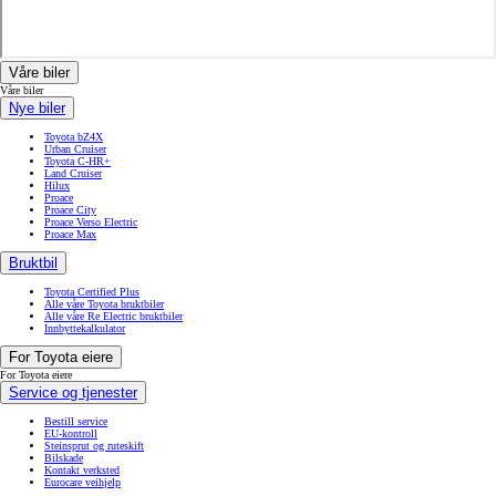
Våre biler
Våre biler
Nye biler
Toyota bZ4X
Urban Cruiser
Toyota C-HR+
Land Cruiser
Hilux
Proace
Proace City
Proace Verso Electric
Proace Max
Bruktbil
Toyota Certified Plus
Alle våre Toyota bruktbiler
Alle våre Re Electric bruktbiler
Innbyttekalkulator
For Toyota eiere
For Toyota eiere
Service og tjenester
Bestill service
EU-kontroll
Steinsprut og ruteskift
Bilskade
Kontakt verksted
Eurocare veihjelp