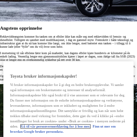
Angstens opprinnelse
Rekkeviddeangsten kommer fra tanken om at elbiler ikke kan måle seg med rekkevidden til bensin- og
dieselbiler. Tidligere en sannhet med modifikasjoner, i dag en gammel myte. Fremskritt i både teknologi og
infrastruktur gjør at du nå kan komme like langt, om ikke lengre, med batteriet enn tanken – i tillegg til å
kunne lade (eller “fylle” om du vil) hvor som helst.
I motsetning til når elbilene først kom på markedet, kan dagens elbiler kjøre hundrevis av kilometer på én
enkelt lading. Vesentlig lengre enn gjennomsnittsbilen kjører i løpet av dagen, som ifølge tall fra SSB (2023)
ikke er lengre enn en overkommelig sykkeltur på rett over 30 km.
Det betyr at for folk flest holder faktisk batteriet hele uken, inkludert pendling til jobben, henting i barnehage,
en svipptur innom svigers og att og frem til butikken.
Toyota bruker informasjonskapsler!
Og skulle du trenge strøm, har flesteparten en kompakt liten lader installert hjemme, som ”fyller tanken” over
natten – når det er billigst. En luksus vi aldri fikk med fossilbilene.
Vi bruker informasjonskapsler for å gi deg en bedre brukeropplevelse. Vi samler
også informasjon om brukermønstre og interesser til analyseformål.
Informasjonskapslene blir også brukt til å vise annonser som er relevante for deg.
Du finner mer informasjon om de enkelte informasjonskapslene og verktøyene,
leverandørene, informasjonen som er inkludert og muligheten for å endre
informasjonskapselinnstillingene. Ditt samtykke er frivillig og kan når som helst
trekkes tilbake med virkning for fremtiden, dette gjør du ved å klikke på «endre
innstillinger for bruk av cookies» under «Bruk av cookies» i menyen nederste på
siden.
Gå til vår personvernserklæring for å lese mer.
Finn ut mer om
hvordan Google bruker persondata.