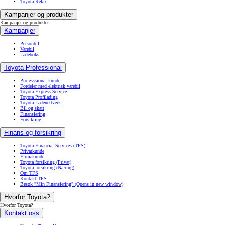
Toyota Relax
Kampanjer og produkter
Kampanjer og produkter
Kampanjer
Personbil
Varebil
Ladeboks
Toyota Professional
Professsional-kunde
Fordeler med elektrisk varebil
Toyota Express Service
Toyota Profflading
Toyota Ladenettverk
Bil og skatt
Finansiering
Forsikring
Finans og forsikring
Toyota Financial Services (TFS)
Privatkunde
Firmakunde
Toyota forsikring (Privat)
Toyota forsikring (Næring)
Om TFS
Kontakt TFS
Besøk "Min Finansiering"
(Opens in new window)
Hvorfor Toyota?
Hvorfor Toyota?
Kontakt oss