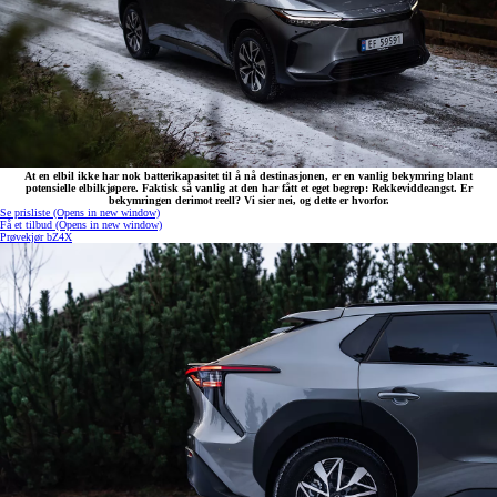
At en elbil ikke har nok batterikapasitet til å nå destinasjonen, er en vanlig bekymring blant
potensielle elbilkjøpere. Faktisk så vanlig at den har fått et eget begrep: Rekkeviddeangst. Er
bekymringen derimot reell? Vi sier nei, og dette er hvorfor.
Se prisliste
(Opens in new window)
Få et tilbud
(Opens in new window)
Prøvekjør bZ4X