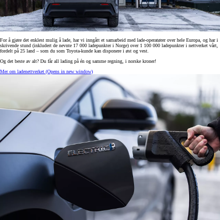
For å gjøre det enklest mulig å lade, har vi inngått et samarbeid med lade-operatører over hele Europa, og har i
skrivende stund (inkludert de nevnte 17 000 ladepunkter i Norge) over 1 100 000 ladepunkter i nettverket vårt,
fordelt på 25 land – som du som Toyota-kunde kan disponere i øst og vest.
Og det beste av alt? Du får all lading på én og samme regning, i norske kroner!
Mer om ladenettverket
(Opens in new window)