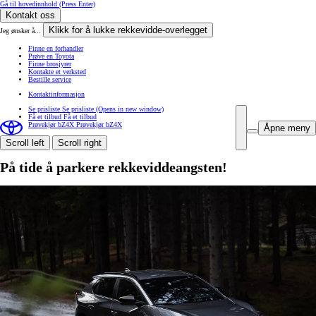
Gå til hovedinnhold
(Press Enter)
Kontakt oss
Klikk for å lukke rekkevidde-overlegget
Jeg ønsker å...
Finne en forhandler
Prøve en Toyota
Finne brosjyrer
Kontakte et verksted
Bestille service
Kontaktinformasjon
Se prisliste
Se prisliste
(Opens in new window)
Få et tilbud
Få et tilbud
Prøvekjør bZ4X
Prøvekjør bZ4X
Åpne meny
Scroll left
Scroll right
På tide å parkere rekkeviddeangsten!