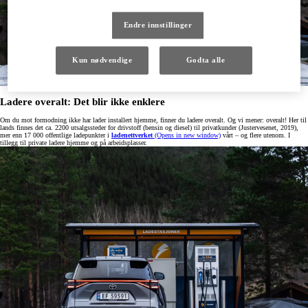
Endre innstillinger
Kun nødvendige
Godta alle
Ladere overalt: Det blir ikke enklere
Om du mot formodning ikke har lader installert hjemme, finner du ladere overalt. Og vi mener: overalt! Her til
lands finnes det ca. 2200 utsalgssteder for drivstoff (bensin og diesel) til privatkunder (Justervesenet, 2019),
mer enn 17 000 offentlige ladepunkter i
ladenettverket
(Opens in new window)
vårt – og flere utenom. I
tillegg til private ladere hjemme og på arbeidsplasser.