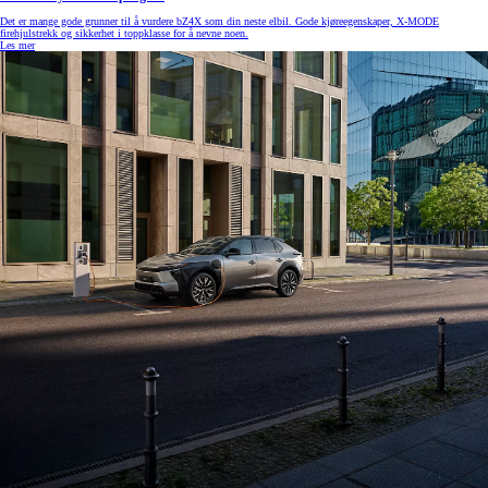
Det er mange gode grunner til å vurdere bZ4X som din neste elbil. Gode kjøreegenskaper, X-MODE
firehjulstrekk og sikkerhet i toppklasse for å nevne noen.
Les mer