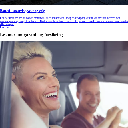
Batteri – størrelse, vekt og valg
For de fleste av oss er batteri synonymt med rekkevidde, men rekkevidden er kun ett av flere hensyn ved
produksjonen og valget av batteri. Under kan du se hva vi må tenke på når vi skal finne en balanse som ivaretar
alle hensyn.
Les mer
Les mer om garanti og forsikring