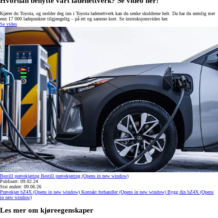
Hvordan benytte vårt ladenettverk? Se video her!
Kjører du Toyota, og melder deg inn i Toyota ladenettverk kan du senke skuldrene helt. Da har du nemlig mer
enn 17 000 ladepunkter tilgjengelig – på ett og samme kort. Se instruksjonsvideo her.
Se video
Bestill prøvekjøring
Bestill prøvekjøring
(Opens in new window)
Publisert: 09.02.24
Sist endret: 09.06.26
Prøvekjør bZ4X
(Opens in new window)
Kontakt forhandler
(Opens in new window)
Bygg din bZ4X
(Opens
in new window)
Les mer om kjøreegenskaper