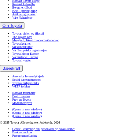
Kontakt Toyota Norge
Kontakt forhandler
Be om et tilbud
Bestill prøvekjøring
Artikler og nyheter
Våre Nyhetsbrev
Om Toyota
Toyotas visjon og filosofi
The Toyota way
Mangfold, likestilling og inkludering
Toyota kvalitet
Sikkerhetskultur
Vår Europeiske organisasjon
Toyota Motor Europe
Vår historie i Europa
Toyota i verden
Bærekraft
Ansvarlig leverandørkjede
Sosial bærekraftrapport
Toyotas miljøpolitikk
WLTP forklart
Kontakt forhandler
Bestill service
Prøv en Toyota
Modellbrosjyrer
(Opens in new window)
(Opens in new window)
(Opens in new window)
© 2025 Toyota. Alle rettigheter forbeholdt. 2026
Generell erklæring om personvern og datasikkerhet
Bruk av cookies
Personvernerklæring