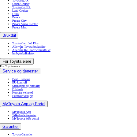
Toyota bZ4X
Urban Cruiser
Toyota C-HR+
Land Cruiser
Hilux
Proace
Proace City
Proace Verso Electric
Proace Max
Bruktbil
Toyota Certified Plus
Alle våre Toyota bruktbiler
Alle våre Re Electric bruktbiler
Innbyttekalkulator
For Toyota eiere
For Toyota eiere
Service og tjenester
Bestill service
EU-kontroll
Steinsprut og ruteskift
Bilskade
Kontakt verksted
Eurocare veihjelp
MyToyota App og Portal
MyToyota-App
Tilkoblede tjenester
MyToyota Web-portal
Garantier
Toyota Garantier