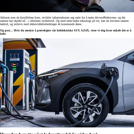
Akkurat som da fossilbilene kom, utviklet infrastrukturen seg raskt for å møte drivstoffbehovene, og det
samme har skjedd nå – i elbilenes storhetstid. Og med enda bedre teknologi på vei, kan du forvente raskere
ladetid, og milevis med rekkeviddeforbedringer de kommende årene.
Og psst… Hvis du ønsker å prøvekjøre vår helelektriske SUV, bZ4X, viser vi deg hvor enkelt det er å
lade.