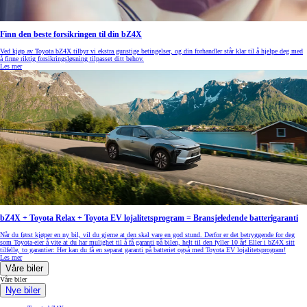
Finn den beste forsikringen til din bZ4X
Ved kjøp av Toyota bZ4X tilbyr vi ekstra gunstige betingelser, og din forhandler står klar til å hjelpe deg med
å finne riktig forsikringsløsning tilpasset ditt behov.
Les mer
bZ4X + Toyota Relax + Toyota EV lojalitetsprogram = Bransjeledende batterigaranti
Når du først kjøper en ny bil, vil du gjerne at den skal vare en god stund. Derfor er det betryggende for deg
som Toyota-eier å vite at du har mulighet til å få garanti på bilen, helt til den fyller 10 år! Eller i bZ4X sitt
tilfelle, to garantier: Her kan du få en separat garanti på batteriet også med Toyota EV lojalitetsprogram!
Les mer
Våre biler
Våre biler
Nye biler