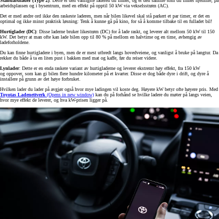
Standardlader (Type 2)
: Dette er den vanligste laderen du finner, og er den samme som du finner hjemme, på
arbeidsplassen og i bysentrum, med en effekt på opptil 50 kW via vekselsstrøm (AC).
Det er med andre ord ikke den raskeste laderen, men når bilen likevel skal stå parkert et par timer, er det en
optimal og ikke minst praktisk løsning: Tenk å kunne gå på kino, for så å komme tilbake til en fulladet bil!
Hurtiglader (DC)
: Disse laderne bruker likestrøm (DC) for å lade raskt, og leverer alt mellom 50 kW til 150
kW. Det betyr at man ofte kan lade bilen opp til 80 % på mellom en halvtime og en time, avhengig av
ladeforholdene.
Du kan finne hurtigladere i byen, men de er mest utbredt langs hovedveiene, og vanligst å bruke på langtur. Da
rekker du både å ta en liten pust i bakken med mat og kaffe, før du reiser videre.
Lynlader
: Dette er en enda raskere variant av hurtigladerne og leverer ekstremt høy effekt, fra 150 kW
og oppover, som kan gi bilen flere hundre kilometer på et kvarter. Disse er dog både dyre i drift, og dyre å
installere på grunn av det høye forbruket.
Hvilken lader du lader på avgjør også hvor mye ladingen vil koste deg. Høyere kW betyr ofte høyere pris. Med
Toyotas Ladenettverk
(Opens in new window)
kan du på forhånd se hvilke ladere du møter på langs veien,
hvor mye effekt de leverer, og hva kW-prisen ligger på.