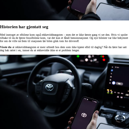
Historien har gjentatt seg
Med inntoget av elbilene kom også rekkeviddeangsten – men det er ikke første gang vi ser den. Hvis vi spoler
tilbake til da de første fossilbilene kom, var det kun et fåtall bensinstasjoner. Og nye bileiere var like bekymret
for om de ville nå frem til stasjonen før bilen gikk tom for drivstoff.
Visste du
at rekkeviddeangsten er mest utbredt hos dem som ikke kjører elbil til daglig? Når du først har satt
deg bak rattet i en, innser du at rekkevidde ikke er et problem lenger.