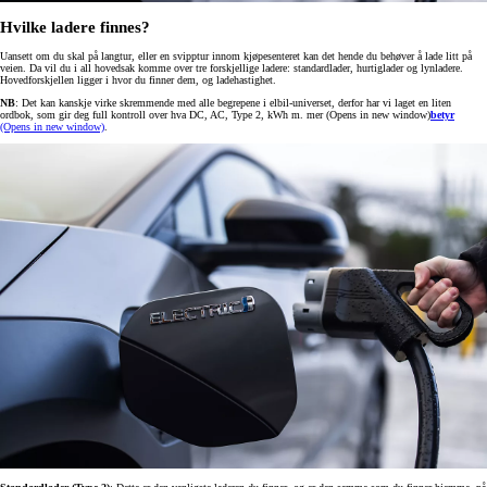
Hvilke ladere finnes?
Uansett om du skal på langtur, eller en svipptur innom kjøpesenteret kan det hende du behøver å lade litt på
veien. Da vil du i all hovedsak komme over tre forskjellige ladere: standardlader, hurtiglader og lynladere.
Hovedforskjellen ligger i hvor du finner dem, og ladehastighet.
NB
: Det kan kanskje virke skremmende med alle begrepene i elbil-universet, derfor har vi laget en liten
ordbok, som gir deg full kontroll over hva DC, AC, Type 2, kWh m. mer
(Opens in new window)
betyr
(Opens in new window)
.