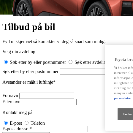
Fra kr 445 500 inkl. MVA
Proace
ELEKTRISK OG DIESEL