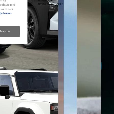
rt og
Toyota Relax - Vilkår
es tilbake med
 cookies» i
le bruker
ta alle