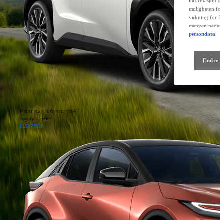
informasjon o
muligheten fo
virkning for 
menyen neder
persondata.
Endre 
Fra kr 457 100 inkl. MVA
Toyota C-HR+
ELEKTRISK