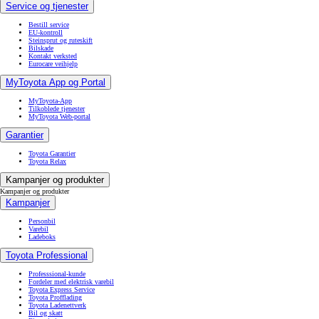
Service og tjenester
Bestill service
EU-kontroll
Steinsprut og ruteskift
Bilskade
Kontakt verksted
Eurocare veihjelp
MyToyota App og Portal
MyToyota-App
Tilkoblede tjenester
MyToyota Web-portal
Garantier
Toyota Garantier
Toyota Relax
Kampanjer og produkter
Kampanjer og produkter
Kampanjer
Personbil
Varebil
Ladeboks
Toyota Professional
Professsional-kunde
Fordeler med elektrisk varebil
Toyota Express Service
Toyota Profflading
Toyota Ladenettverk
Bil og skatt