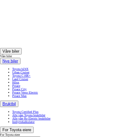
Våre biler
Fra kr 627 500 inkl. MVA
Våre biler
Nye biler
Toyota bZ4X
Urban Cruiser
Toyota C-HR+
Land Cruiser
Hilux
Proace
Proace City
Proace Verso Electric
Proace Max
Bruktbil
Toyota Certified Plus
Alle våre Toyota bruktbiler
Alle våre Re Electric bruktbiler
Innbyttekalkulator
For Toyota eiere
For Toyota eiere