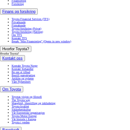
Finansiering
Forsikring
Finans og forsikring
Toyota Financial Services (TFS)
Privatkunde
Firmakunde
Toyota forsikring (Privat)
Toyota forsikring (Næring)
Om TFS
Kontakt TFS
Besøk "Min Finansiering"
(Opens in new window)
Hvorfor Toyota?
Hvorfor Toyota?
Kontakt oss
Kontakt Toyota Norge
Kontakt forhandler
Be om et tilbud
Bestill prøvekjøring
Artikler og nyheter
Våre Nyhetsbrev
Om Toyota
Toyotas visjon og filosofi
The Toyota way
Mangfold, likestilling og inkludering
Toyota kvalitet
Sikkerhetskultur
Vår Europeiske organisasjon
Toyota Motor Europe
Vår historie i Europa
Toyota i verden
Bærekraft