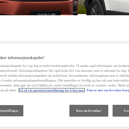
Fra kr 1 974 900 inkl. MVA
PROACE CITY
ELEKTRISK OG DIESEL