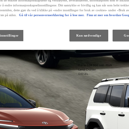
m de enkelte informasjonskapslene og verktøyene, leverandørene, informasjonen som er inklude
r å endre informasjonskapselinnstillingene. Ditt samtykke er frivillig og kan når som helst trekk
fremtiden, dette gjør du ved å klikke på «endre innstillinger for bruk av cookies» under «Bruk av
ste på siden.
Gå til vår personvernserklæring for å lese mer.
Finn ut mer om hvordan Goog
innstillinger
Kun nødvendige
God
Fra kr 538 000 inkl. MVA
Land Cruiser
DIESEL