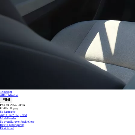
Teknologi
Alltid tilkoblet
Elbil
Pris fra INKL. MVA
kr 445 500
Se kampanje
AWD Fra 2 850,- /md
Modellgrader
Se oversikt over forskjellene
Bestill prøvekjøring
Få et tilbud