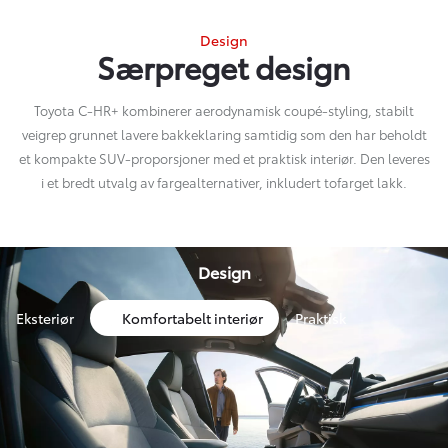
Design
Særpreget design
Toyota C-HR+ kombinerer aerodynamisk coupé-styling, stabilt
veigrep grunnet lavere bakkeklaring samtidig som den har beholdt
et kompakte SUV-proporsjoner med et praktisk interiør. Den leveres
i et bredt utvalg av fargealternativer, inkludert tofarget lakk.
Design
Eksteriør
Komfortabelt interiør
Praktisk