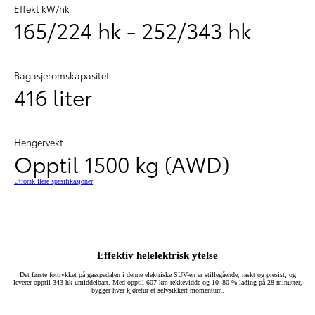
Effekt kW/hk
165/224 hk - 252/343 hk
Bagasjeromskapasitet
416 liter
Hengervekt
Opptil 1500 kg (AWD)
Utforsk flere spesifikasjoner
Effektiv helelektrisk ytelse
Det første fottrykket på gasspedalen i denne elektriske SUV-en er stillegående, raskt og presist, og
leverer opptil 343 hk umiddelbart. Med opptil 607 km rekkevidde og 10–80 % lading på 28 minutter,
bygger hver kjøretur et selvsikkert momentum.