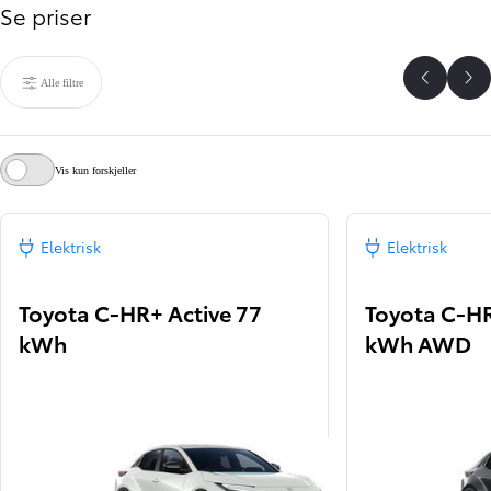
Se priser
Alle filtre
Se forri
Sc
Vis kun forskjeller
Elektrisk
Elektrisk
Toyota C-HR+ Active 77
Toyota C-HR
kWh
kWh AWD