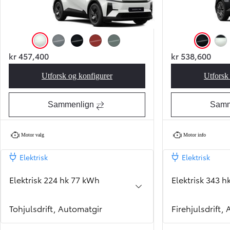
Platinum White Pearl Mc. (089)
Manhattan Grey Me. (1H5)
Attitude Black Mc. (218)
Metal Oxide Cs. (4Z3)
Mineral Me. (6Y1)
Attitude Bla
Plat
kr 457,400
kr 538,600
Utforsk og konfigurer
Utforsk
Toyota C-HR+ Active 77 kWh
Sammenlign
Samm
Motor valg
Motor info
Elektrisk
Elektrisk
Elektrisk 224 hk 77 kWh
Elektrisk 343 
Tohjulsdrift, Automatgir
Firehjulsdrift,