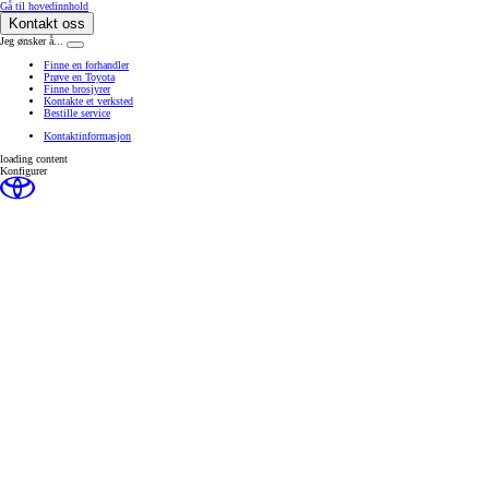
(Press Enter)
Gå til hovedinnhold
Kontakt oss
Jeg ønsker å...
Klikk for å lukke rekkevidde-overlegget
Finne en forhandler
Prøve en Toyota
Finne brosjyrer
Kontakte et verksted
Bestille service
Kontaktinformasjon
loading content
Konfigurer