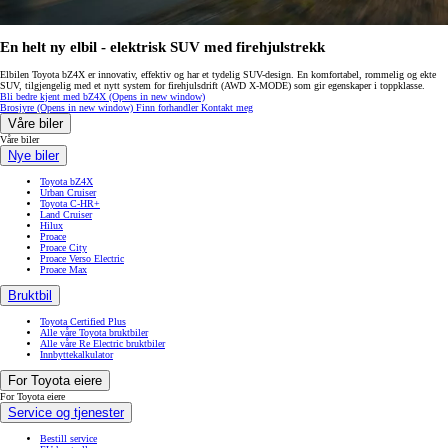
En helt ny elbil - elektrisk SUV med firehjulstrekk
Elbilen Toyota bZ4X er innovativ, effektiv og har et tydelig SUV-design. En komfortabel, rommelig og ekte
SUV, tilgjengelig med et nytt system for firehjulsdrift (AWD X-MODE) som gir egenskaper i toppklasse.
Bli bedre kjent med bZ4X
(Opens in new window)
Brosjyre
(Opens in new window)
Finn forhandler
Kontakt meg
Våre biler
Våre biler
Nye biler
Toyota bZ4X
Urban Cruiser
Toyota C-HR+
Land Cruiser
Hilux
Proace
Proace City
Proace Verso Electric
Proace Max
Bruktbil
Toyota Certified Plus
Alle våre Toyota bruktbiler
Alle våre Re Electric bruktbiler
Innbyttekalkulator
For Toyota eiere
For Toyota eiere
Service og tjenester
Bestill service