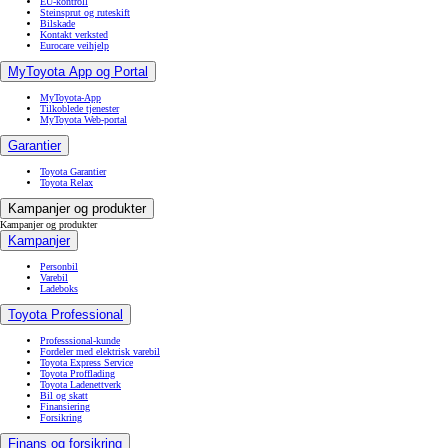
EU-kontroll
Steinsprut og ruteskift
Bilskade
Kontakt verksted
Eurocare veihjelp
MyToyota App og Portal
MyToyota-App
Tilkoblede tjenester
MyToyota Web-portal
Garantier
Toyota Garantier
Toyota Relax
Kampanjer og produkter
Kampanjer og produkter
Kampanjer
Personbil
Varebil
Ladeboks
Toyota Professional
Professsional-kunde
Fordeler med elektrisk varebil
Toyota Express Service
Toyota Profflading
Toyota Ladenettverk
Bil og skatt
Finansiering
Forsikring
Finans og forsikring