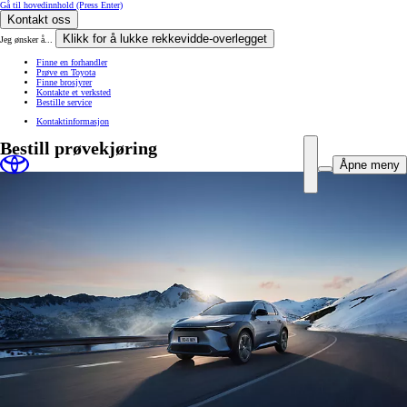
Gå til hovedinnhold
(Press Enter)
Kontakt oss
Klikk for å lukke rekkevidde-overlegget
Jeg ønsker å...
Finne en forhandler
Prøve en Toyota
Finne brosjyrer
Kontakte et verksted
Bestille service
Kontaktinformasjon
Bestill prøvekjøring
Åpne meny