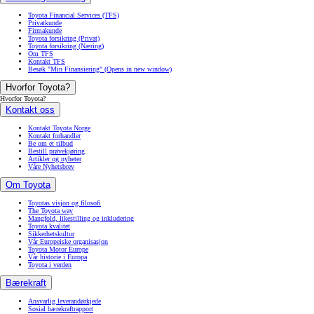
Toyota Financial Services (TFS)
Privatkunde
Firmakunde
Toyota forsikring (Privat)
Toyota forsikring (Næring)
Om TFS
Kontakt TFS
Besøk "Min Finansiering"
(Opens in new window)
Hvorfor Toyota?
Hvorfor Toyota?
Kontakt oss
Kontakt Toyota Norge
Kontakt forhandler
Be om et tilbud
Bestill prøvekjøring
Artikler og nyheter
Våre Nyhetsbrev
Om Toyota
Toyotas visjon og filosofi
The Toyota way
Mangfold, likestilling og inkludering
Toyota kvalitet
Sikkerhetskultur
Vår Europeiske organisasjon
Toyota Motor Europe
Vår historie i Europa
Toyota i verden
Bærekraft
Ansvarlig leverandørkjede
Sosial bærekraftrapport