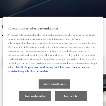
Toyota bruker informasjonskapsler!
Vi bruker informasjonskapsler for å gi deg en bedre brukeropplevelse. Vi samler
også informasjon om brukermønstre og interesser til analyseformål.
Informasjonskapslene blir også brukt til å vise annonser som er relevante for deg.
Du finner mer informasjon om de enkelte informasjonskapslene og verktøyene,
leverandørene, informasjonen som er inkludert og muligheten for å endre
informasjonskapselinnstillingene. Ditt samtykke er frivillig og kan når som helst
trekkes tilbake med virkning for fremtiden, dette gjør du ved å klikke på «endre
innstillinger for bruk av cookies» under «Bruk av cookies» i menyen nederste på
siden.
Gå til vår personvernserklæring for å lese mer.
Finn ut mer om
hvordan Google bruker persondata.
Endre innstillinger
Kun nødvendige
Godta alle