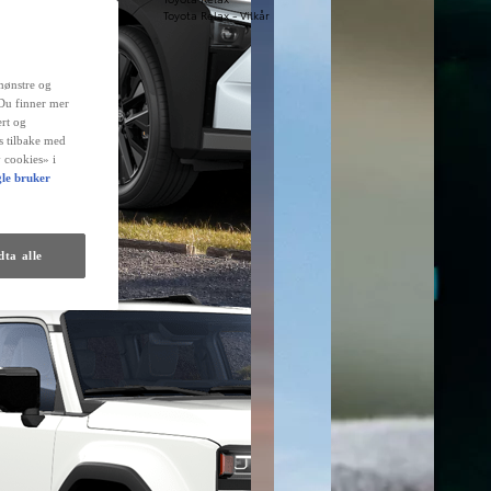
Toyota Relax - Vilkår
mønstre og
 Du finner mer
rt og
es tilbake med
 cookies» i
le bruker
ta alle