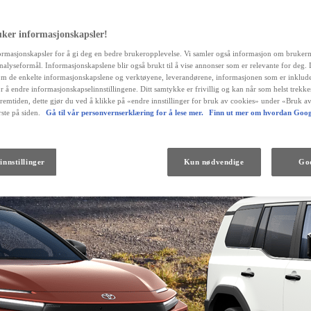
uker informasjonskapsler!
ormasjonskapsler for å gi deg en bedre brukeropplevelse. Vi samler også informasjon om bruker
 analyseformål. Informasjonskapslene blir også brukt til å vise annonser som er relevante for deg.
m de enkelte informasjonskapslene og verktøyene, leverandørene, informasjonen som er inklude
r å endre informasjonskapselinnstillingene. Ditt samtykke er frivillig og kan når som helst trekk
fremtiden, dette gjør du ved å klikke på «endre innstillinger for bruk av cookies» under «Bruk av
ste på siden.
Gå til vår personvernserklæring for å lese mer.
Finn ut mer om hvordan Goog
Fra kr 538 000 inkl. MVA
innstillinger
Kun nødvendige
God
Land Cruiser
DIESEL