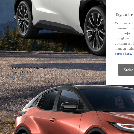
Toyota br
Vi bruker inf
interesser til
informasjon o
muligheten fo
virkning for 
menyen neder
persondata.
Fra kr 457 100 inkl. MVA
Endre 
Toyota C-HR+
ELEKTRISK