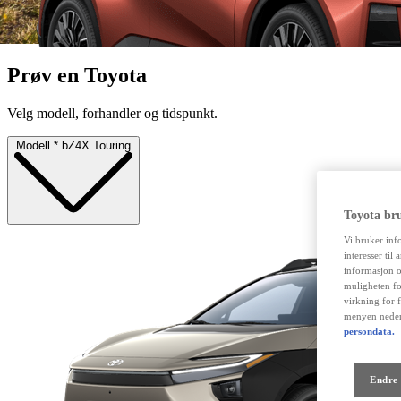
Fra kr 445 500 inkl. MVA
Proace
ELEKTRISK OG DIESEL