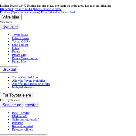
Elbilen Toyota bZ4X Touring har mer plass, mer kraft og bedre grep. Les mer om bilen her
Bli bedre kjent med bZ4X
(Opens in new window)
Prisliste
(Opens in new window)
Finn forhandler
Få et tilbud
Våre biler
Våre biler
Nye biler
Toyota bZ4X
Urban Cruiser
Toyota C-HR+
Land Cruiser
Hilux
Proace
Proace City
Proace Verso Electric
Proace Max
Bruktbil
Toyota Certified Plus
Alle våre Toyota bruktbiler
Alle våre Re Electric bruktbiler
Innbyttekalkulator
For Toyota eiere
For Toyota eiere
Service og tjenester
Bestill service
EU-kontroll
Steinsprut og ruteskift
Bilskade
Kontakt verksted
Eurocare veihjelp