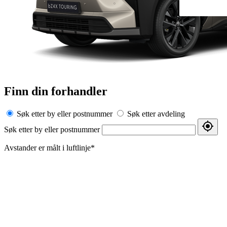
Fra kr 667 300 inkl. MVA
Proace Verso
ELEKTRISK