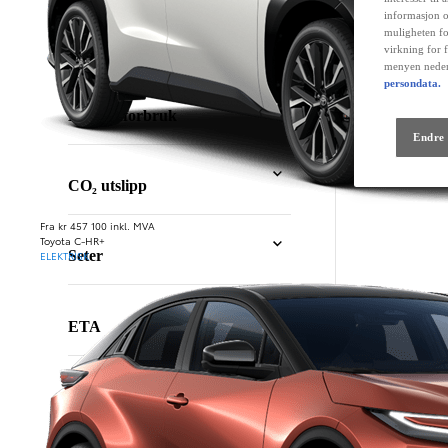
informasjon o
Filter
:
muligheten fo
Dører
virkning for 
menyen neder
persondata.
Filter
:
Drivstofforbruk
Endre 
Filter
:
CO₂ utslipp
Fra kr 457 100 inkl. MVA
Filter
:
Toyota C-HR+
Seter
ELEKTRISK
Filter
:
ETA
T