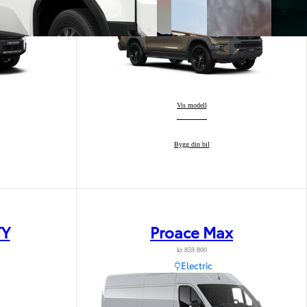
Hilux
Vis modell
:
Hilux
Bygg din bil
:
Elektrisk v
Hvorfor vel
TY
Proace Max
kr 859 800
Electric