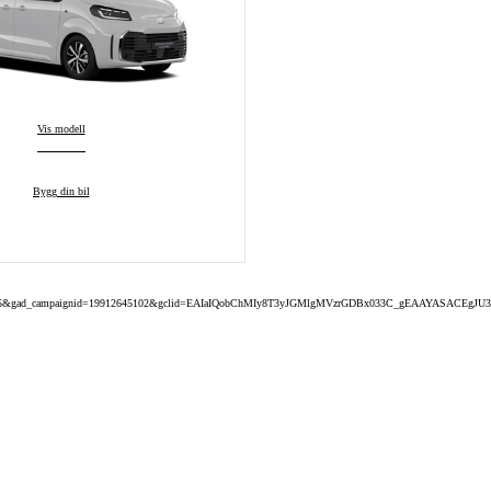
Proace Verso
Vis modell
:
Proace Verso
Bygg din bil
:
ad_source=5&gad_campaignid=19912645102&gclid=EAIaIQobChMIy8T3yJGMlgMVzrGDBx033C_gEAAYASACEgJ