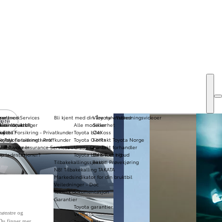
enettverk
ser
nsurance Services
Bli kjent med din Toyota - Veiledningsvideoer
Våre nyhetsbrev
ære
de
 din bruktbil
adenettverk?
Våre forsikringer
Alle modeller
Sikkerhet
Kampanjer personbil
nal
 Elbil?
Toyota Forsikring - Privatkunder
Toyota bZ4X
Om oss
Kampanjer varebil
sional
e Toyota ladenettverk
Toyota Forsikring - Proffkunder
Toyota C-HR+
Kontakt Toyota Norge
Bruktbil
adestasjoner
Om Toyota Insurance Services
Urban Cruiser
Kontakt forhandler
Elektrisk varebil
p ladestasjoner?
Toyota bZ4X Touring
Be om et tilbud
Tilbakekallingssjekker
Bestill Prøvekjøring
Bestill
Bestille s
NB! Tilbakekalling TAKATA
prøvekjøring
Markedsindikator for din bruktbil
Urban Cruiser
Veiledninger - Doc
Teknisk dokumentasjon
Garantier
kr 329 100
Toyota garantier
Electric
mønstre og
Veihjelp
Toyota Relax
 Du finner mer