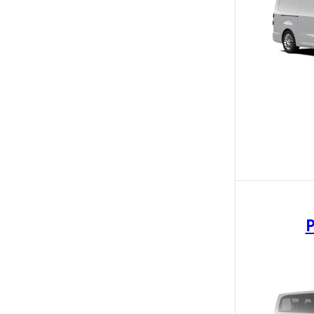
Fra kr 667 300 inkl. MVA
Proace Verso
ELEKTRISK
P