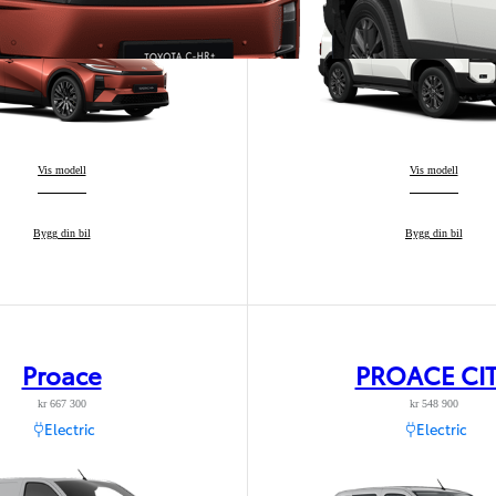
Toyota C-HR+
Vis modell
:
Land Cruiser
Vis modell
:
Fra kr 1 974 900 inkl. MVA
Toyota C-HR+
Bygg din bil
:
Land Cruiser
Bygg din bil
:
PROACE CITY
ELEKTRISK OG DIESEL
Proace
PROACE CI
kr 667 300
kr 548 900
Electric
Electric