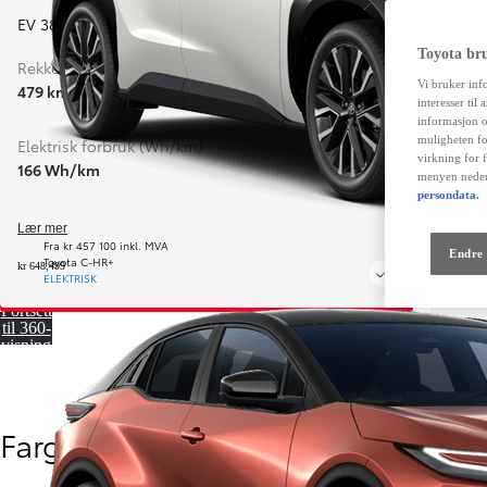
EV 380 hk
,
Automatgir
Toyota br
Rekkevidde kombinert WLTP (km)
Vi bruker inf
479 km
interesser til
informasjon o
muligheten fo
Elektrisk forbruk (Wh/km)
virkning for 
166 Wh/km
menyen neder
persondata.
Lær mer
Fra kr 457 100 inkl. MVA
Endre 
Toyota C-HR+
kr 648,499
ELEKTRISK
Fortsett
til 360-
visning
Farger