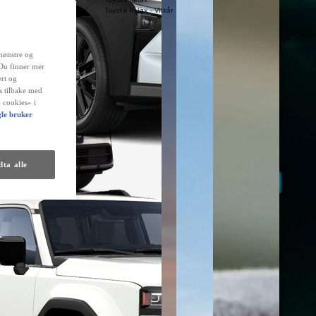
Toyota Relax - Vilkår
mønstre og
 Du finner mer
rt og
es tilbake med
 cookies» i
le bruker
ta alle