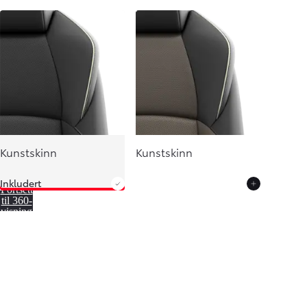
Fra kr 627 500 inkl. MVA
Kunstskinn
Kunstskinn
Inkludert
Fortsett
til 360-
visning