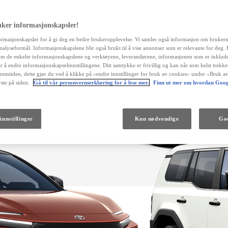
uker informasjonskapsler!
ormasjonskapsler for å gi deg en bedre brukeropplevelse. Vi samler også informasjon om bruker
 analyseformål. Informasjonskapslene blir også brukt til å vise annonser som er relevante for deg.
m de enkelte informasjonskapslene og verktøyene, leverandørene, informasjonen som er inklude
r å endre informasjonskapselinnstillingene. Ditt samtykke er frivillig og kan når som helst trekk
fremtiden, dette gjør du ved å klikke på «endre innstillinger for bruk av cookies» under «Bruk av
ste på siden.
Gå til vår personvernserklæring for å lese mer.
Finn ut mer om hvordan Goog
Fra kr 538 000 inkl. MVA
innstillinger
Kun nødvendige
God
Land Cruiser
DIESEL