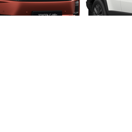
Fra kr 1 974 900 inkl. MVA
PROACE CITY
ELEKTRISK OG DIESEL