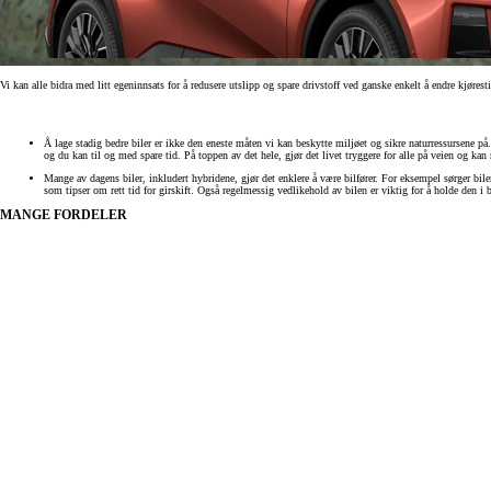
Vi kan alle bidra med litt egeninnsats for å redusere utslipp og spare drivstoff ved ganske enkelt å endre kjøres
Å lage stadig bedre biler er ikke den eneste måten vi kan beskytte miljøet og sikre naturressursene 
og du kan til og med spare tid. På toppen av det hele, gjør det livet tryggere for alle på veien og kan
Mange av dagens biler, inkludert hybridene, gjør det enklere å være bilfører. For eksempel sørger bile
som tipser om rett tid for girskift. Også regelmessig vedlikehold av bilen er viktig for å holde den i 
MANGE FORDELER
Fra kr 445 500 inkl. MVA
Proace
ELEKTRISK OG DIESEL