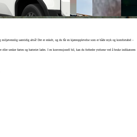
og miljøvennlig samtidig altså! Det er enkelt, og du får en kjøreopplevelse som er både myk og komfortabel –
eller senker farten og batteriet lades. I en konvensjonell bil, kan du forbedre ytelsene ved å bruke indikatoren
Elektrisk v
Hvorfor vel