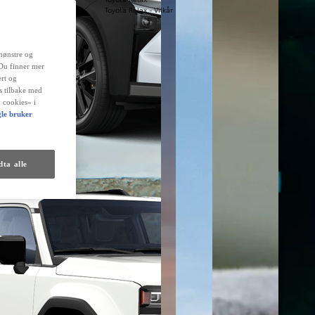
Toyota Relax - Vilkår
mønstre og
 Du finner mer
rt og
es tilbake med
 cookies» i
le bruker
ta alle