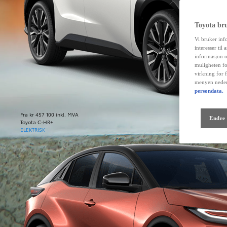
Toyota br
Vi bruker inf
interesser til
informasjon o
muligheten fo
virkning for 
menyen neder
persondata.
Fra kr 457 100 inkl. MVA
Endre 
Toyota C-HR+
ELEKTRISK