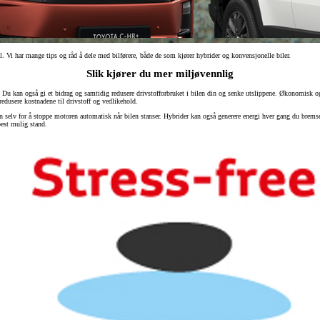
til. Vi har mange tips og råd å dele med bilførere, både de som kjører hybrider og konvensjonelle biler.
Slik kjører du mer miljøvennlig
på. Du kan også gi et bidrag og samtidig redusere drivstofforbruket i bilen din og senke utslippene. Økonomisk 
 redusere kostnadene til drivstoff og vedlikehold.
n selv for å stoppe motoren automatisk når bilen stanser. Hybrider kan også generere energi hver gang du bremser 
best mulig stand.
Fra kr 1 974 900 inkl. MVA
PROACE CITY
ELEKTRISK OG DIESEL