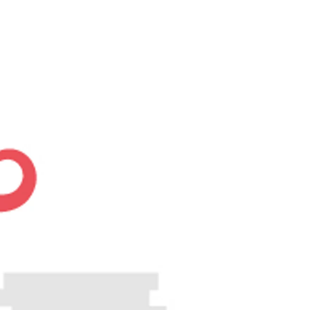
Min Finansiering
Nye bZ4X
Les mer
Våre varebilkampanjer