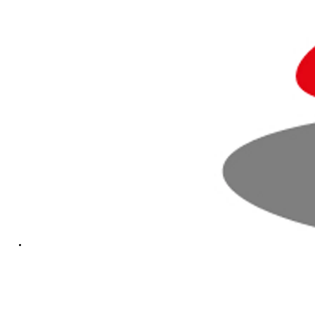
Fra kr 667 300 inkl. MVA
Proace Verso
ELEKTRISK