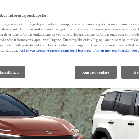
uker informasjonskapsler!
ormasjonskapsler for å gi deg en bedre brukeropplevelse. Vi samler også informasjon om bruker
 analyseformål. Informasjonskapslene blir også brukt til å vise annonser som er relevante for deg.
m de enkelte informasjonskapslene og verktøyene, leverandørene, informasjonen som er inklude
r å endre informasjonskapselinnstillingene. Ditt samtykke er frivillig og kan når som helst trekk
fremtiden, dette gjør du ved å klikke på «endre innstillinger for bruk av cookies» under «Bruk av
ste på siden.
Gå til vår personvernserklæring for å lese mer.
Finn ut mer om hvordan Goog
Fra kr 538 000 inkl. MVA
innstillinger
Kun nødvendige
God
Land Cruiser
DIESEL