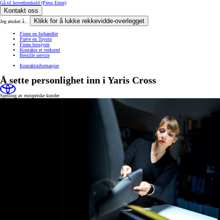
Gå til hovedinnhold
(Press Enter)
Kontakt oss
Klikk for å lukke rekkevidde-overlegget
Jeg ønsker å...
Finne en forhandler
Prøve en Toyota
Finne brosjyrer
Kontakte et verksted
Bestille service
Kontaktinformasjon
Å sette personlighet inn i Yaris Cross
Speiling av europeiske kunder