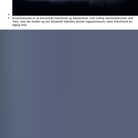
Kombinasjonen av de horisontale baklyktene og bakskjermen viser tydelig familieidentiteten med
Yaris, men den bredere og mer firkantede bakluken antyder bagasjerommets større fleksibilitet for
daglig bruk.