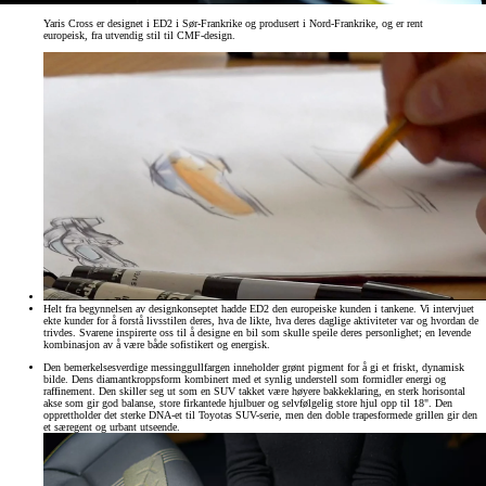
Yaris Cross er designet i ED2 i Sør-Frankrike og produsert i Nord-Frankrike, og er rent
europeisk, fra utvendig stil til CMF-design.
Helt fra begynnelsen av designkonseptet hadde ED2 den europeiske kunden i tankene. Vi intervjuet
ekte kunder for å forstå livsstilen deres, hva de likte, hva deres daglige aktiviteter var og hvordan de
trivdes. Svarene inspirerte oss til å designe en bil som skulle speile deres personlighet; en levende
kombinasjon av å være både sofistikert og energisk.
Den bemerkelsesverdige messinggullfargen inneholder grønt pigment for å gi et friskt, dynamisk
bilde. Dens diamantkroppsform kombinert med et synlig understell som formidler energi og
raffinement. Den skiller seg ut som en SUV takket være høyere bakkeklaring, en sterk horisontal
akse som gir god balanse, store firkantede hjulbuer og selvfølgelig store hjul opp til 18". Den
opprettholder det sterke DNA-et til Toyotas SUV-serie, men den doble trapesformede grillen gir den
et særegent og urbant utseende.