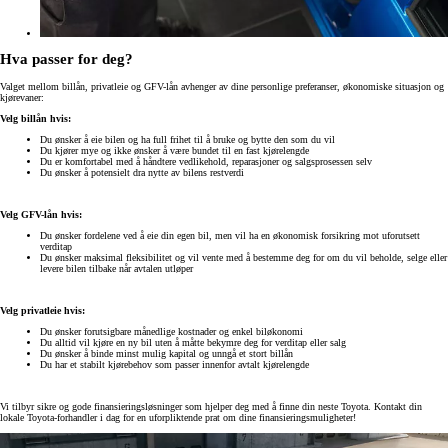
Hva passer for deg?
Valget mellom billån, privatleie og GFV-lån avhenger av dine personlige preferanser, økonomiske situasjon og
kjørevaner:
Velg billån hvis:
Du ønsker å eie bilen og ha full frihet til å bruke og bytte den som du vil
Du kjører mye og ikke ønsker å være bundet til en fast kjørelengde
Du er komfortabel med å håndtere vedlikehold, reparasjoner og salgsprosessen selv
Du ønsker å potensielt dra nytte av bilens restverdi
Velg GFV-lån hvis:
Du ønsker fordelene ved å eie din egen bil, men vil ha en økonomisk forsikring mot uforutsett
verditap
Du ønsker maksimal fleksibilitet og vil vente med å bestemme deg for om du vil beholde, selge eller
levere bilen tilbake når avtalen utløper
Velg privatleie hvis:
Du ønsker forutsigbare månedlige kostnader og enkel biløkonomi
Du alltid vil kjøre en ny bil uten å måtte bekymre deg for verditap eller salg
Du ønsker å binde minst mulig kapital og unngå et stort billån
Du har et stabilt kjørebehov som passer innenfor avtalt kjørelengde
Vi tilbyr sikre og gode finansieringsløsninger som hjelper deg med å finne din neste Toyota. Kontakt din
lokale Toyota-forhandler i dag for en uforpliktende prat om dine finansieringsmuligheter!