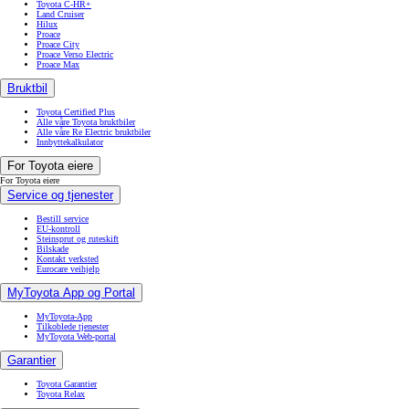
Toyota C-HR+
Land Cruiser
Hilux
Proace
Proace City
Proace Verso Electric
Proace Max
Bruktbil
Toyota Certified Plus
Alle våre Toyota bruktbiler
Alle våre Re Electric bruktbiler
Innbyttekalkulator
For Toyota eiere
For Toyota eiere
Service og tjenester
Bestill service
EU-kontroll
Steinsprut og ruteskift
Bilskade
Kontakt verksted
Eurocare veihjelp
MyToyota App og Portal
MyToyota-App
Tilkoblede tjenester
MyToyota Web-portal
Garantier
Toyota Garantier
Toyota Relax