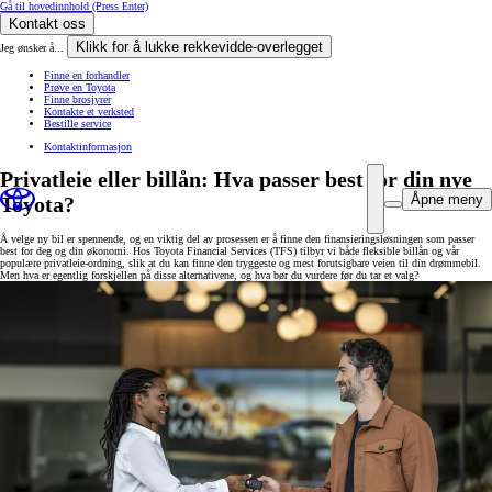
Gå til hovedinnhold
(Press Enter)
Kontakt oss
Klikk for å lukke rekkevidde-overlegget
Jeg ønsker å...
Finne en forhandler
Prøve en Toyota
Finne brosjyrer
Kontakte et verksted
Bestille service
Kontaktinformasjon
Privatleie eller billån: Hva passer best for din nye
Åpne meny
Toyota?
Å velge ny bil er spennende, og en viktig del av prosessen er å finne den finansieringsløsningen som passer
best for deg og din økonomi. Hos Toyota Financial Services (TFS) tilbyr vi både fleksible billån og vår
populære privatleie-ordning, slik at du kan finne den tryggeste og mest forutsigbare veien til din drømmebil.
Men hva er egentlig forskjellen på disse alternativene, og hva bør du vurdere før du tar et valg?