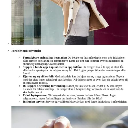
Fordeler med privatleie:
Forutsigbare, månedlige kostnader:
Du betaler en fast månedspris som ofte inkluderer
både service, forsikring og termingebyr. Dette gir deg full kontroll over bilbudsjettet og
eliminerer ubehagelige overraskelser.
Slipper å binde opp kapital eller ta opp billån:
Du trenger ikke å ta opp et stort lån
eller bruke egenkapital for å kjøre en ny bil. Det frigjør penger til andre investeringer eller
formål.
Kjør en ny og sikker bil:
Med privatleie kan du kjøre en ny, trygg og moderne Toyota,
med det siste innen teknologi og sikkerhet. Når leieperioden er over, kan du enkelt bytte til
en enda nyere modell.
Du slipper bekymring for verditap:
Siden du ikke eier bilen, er det TFS som bærer
risikoen for bilens verditap. Du trenger ikke å bekymre deg for hva bilen er verdt når du
skal bytte den ut.
Enkel bytteprosess:
Når leieperioden er over, leverer du bare bilen tilbake. Ingen
salgsprosess, ingen forhandlinger om innbytte. Enklere blir det ikke!
Inkludert service:
Service og vedlikeholdsavtale kan med fordel inkluderes i månedsleien.