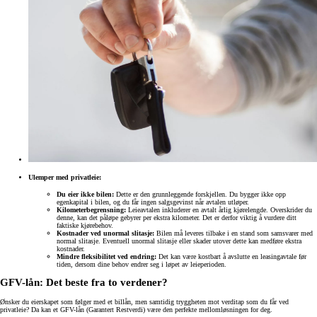
Ulemper med privatleie:
Du eier ikke bilen:
Dette er den grunnleggende forskjellen. Du bygger ikke opp
egenkapital i bilen, og du får ingen salgsgevinst når avtalen utløper.
Kilometerbegrensning:
Leieavtalen inkluderer en avtalt årlig kjørelengde. Overskrider du
denne, kan det påløpe gebyrer per ekstra kilometer. Det er derfor viktig å vurdere ditt
faktiske kjørebehov.
Kostnader ved unormal slitasje:
Bilen må leveres tilbake i en stand som samsvarer med
normal slitasje. Eventuell unormal slitasje eller skader utover dette kan medføre ekstra
kostnader.
Mindre fleksibilitet ved endring:
Det kan være kostbart å avslutte en leasingavtale før
tiden, dersom dine behov endrer seg i løpet av leieperioden.
GFV-lån: Det beste fra to verdener?
Ønsker du eierskapet som følger med et billån, men samtidig tryggheten mot verditap som du får ved
privatleie? Da kan et GFV-lån (Garantert Restverdi) være den perfekte mellomløsningen for deg.