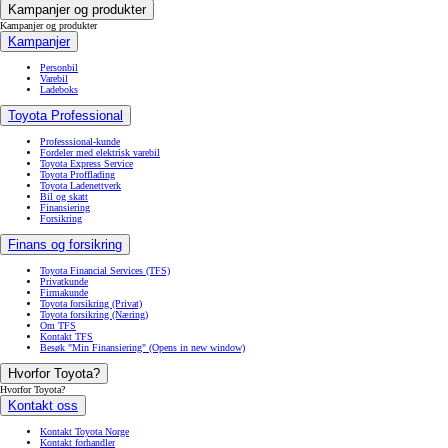
Kampanjer og produkter
Kampanjer og produkter
Kampanjer
Personbil
Varebil
Ladeboks
Toyota Professional
Professsional-kunde
Fordeler med elektrisk varebil
Toyota Express Service
Toyota Profflading
Toyota Ladenettverk
Bil og skatt
Finansiering
Forsikring
Finans og forsikring
Toyota Financial Services (TFS)
Privatkunde
Firmakunde
Toyota forsikring (Privat)
Toyota forsikring (Næring)
Om TFS
Kontakt TFS
Besøk "Min Finansiering"
(Opens in new window)
Hvorfor Toyota?
Hvorfor Toyota?
Kontakt oss
Kontakt Toyota Norge
Kontakt forhandler