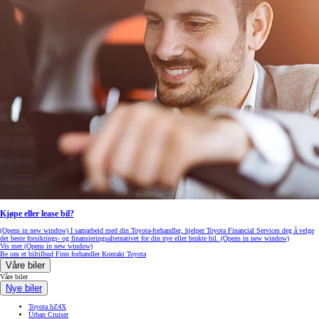
Kjøpe eller lease bil?
(Opens in new window)
I samarbeid med din Toyota-forhandler, hjelper Toyota Financial Services deg å velge
det beste forsikrings- og finansieringsalternativet for din nye eller brukte bil.
(Opens in new window)
Vis mer
(Opens in new window)
Be om et biltilbud
Finn forhandler
Kontakt Toyota
Våre biler
Våre biler
Nye biler
Toyota bZ4X
Urban Cruiser