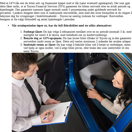
Med et GFV-lån eier du bilen selv og finansierer kjøpet med et lån (samt eventuell egenkapital). Det som gjør
dette lånet unikt, er at Toyota Financial Services (TFS) garanterer for bilens restverdi etter en avtalt periode og
kjørelengde. Den garanterte summen ligger normalt rundt 5 prosentpoeng under gjeldende restverdi for
privatleie. I praksis fungerer dette som et tradisjonelt restverdilån, men med den store forskjellen at du slipper å
bekymre deg for svingninger i bruktbilmarkedet – Toyota tar nemlig risikoen for verditapet. Restverdien
beregnes ut fra valgt bilmodell og antatt kjørelengde i perioden.
Når avtaleperioden løper ut, har du full fleksibilitet med tre ulike alternativer:
Forlenge lånet:
Du kan velge å refinansiere restlånet over en ny periode (normalt 3 år, med
mulighet for inntil 4 år ekstra, med forbehold om ny kredittvurdering).
Benytte deg av GFV-opsjonen:
Du kan levere bilen tilbake til Toyota og la den garanterte
restverdien innfri resten av lånet. Dette må varsles minimum 2 måneder før avtalen utløper.
Innbetale resten av lånet:
Du kan velge å beholde bilen ved å betale ut restbeløpet, enten
ved hjelp av egne midler, ved å selge bilen privat, eller bruke den som innbyttebil til din
neste Toyota.