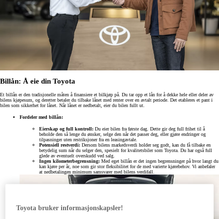
Billån: Å eie din Toyota
Et billån er den tradisjonelle måten å finansiere et bilkjøp på. Du tar opp et lån for å dekke hele eller deler av
bilens kjøpesum, og deretter betaler du tilbake lånet med renter over en avtalt periode. Det etableres et pant i
bilen som sikkerhet for lånet. Når lånet er nedbetalt, eier du bilen fullt ut.
Fordeler med billån:
Eierskap og full kontroll:
Du eier bilen fra første dag. Dette gir deg full frihet til å
beholde den så lenge du ønsker, selge den når det passer deg, eller gjøre endringer og
tilpasninger uten restriksjoner fra en leasingavtale.
Potensiell restverdi:
Dersom bilens markedsverdi holder seg godt, kan du få tilbake en
betydelig sum når du selger den, spesielt for kvalitetsbiler som Toyota. Du har også full
glede av eventuelt overskudd ved salg.
Ingen kilometerbegrensning:
Med eget billån er det ingen begrensninger på hvor langt du
kan kjøre per år, noe som gir stor fleksibilitet for de med varierte kjørebehov. Vi anbefaler
at nedbetalingen minimum samsvarer med bilens verdifall.
Toyota bruker informasjonskapsler!