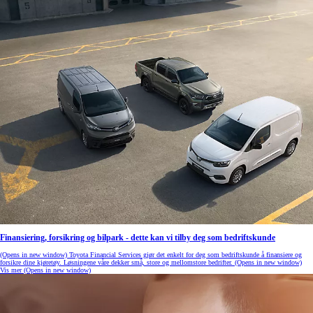
Finansiering, forsikring og bilpark - dette kan vi tilby deg som bedriftskunde
(Opens in new window)
Toyota Financial Services gjør det enkelt for deg som bedriftskunde å finansiere og
forsikre dine kjøretøy. Løsningene våre dekker små, store og mellomstore bedrifter.
(Opens in new window)
Vis mer
(Opens in new window)