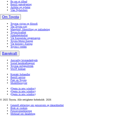
Be om et tilbud
Bestill prøvekjøring
Artikler og nyheter
Våre Nyhetsbrev
Om Toyota
Toyotas visjon og filosofi
The Toyota way
Mangfold, likestilling og inkludering
Toyota kvalitet
Sikkerhetskultur
Vår Europeiske organisasjon
Toyota Motor Europe
Vår historie i Europa
Toyota i verden
Bærekraft
Ansvarlig leverandørkjede
Sosial bærekraftrapport
Toyotas miljøpolitikk
WLTP forklart
Kontakt forhandler
Bestill service
Prøv en Toyota
Modellbrosjyrer
(Opens in new window)
(Opens in new window)
(Opens in new window)
© 2025 Toyota. Alle rettigheter forbeholdt. 2026
Generell erklæring om personvern og datasikkerhet
Bruk av cookies
Personvernerklæring
Merknad om datadeling