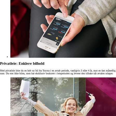
Privatleie: Enklere bilhold
Med privatleie leier du en helt ny bil fra Toyota i en avtalt periode, vanligvis 3 eller 4 år, mot en fast månedlig
sum. Du eier ikke bilen, men har eksklusiv bruksrett i leieperioden og leverer den tilbake når avtalen utløper.