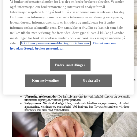
Vi bruker informasjonskapsler for å gi deg en bedre brukeropplevelse. Vi samler
også informasjon om brukermønstre og interesser til analyseformål.
Informasjonskapslene blir også brukt til å vise annonser som er relevante for deg.
Du finner mer informasjon om de enkelte informasjonskapslene og verktøyene,
leverandørene, informasjonen som er inkludert og muligheten for å endre
informasjonskapselinnstillingene. Ditt samtykke er frivillig og kan når som helst
trekkes tilbake med virkning for fremtiden, dette gjør du ved å klikke på «endre
innstillinger for bruk av cookies» under «Bruk av cookies» i menyen nederste på
siden.
Gå til vår personvernserklæring for å lese mer.
Finn ut mer om
hvordan Google bruker persondata.
Endre innstillinger
Ulemper med billån:
Større kapitalbinding:
Du binder opp kapital i bilen, enten i form av egenkapital eller et
Kun nødvendige
Godta alle
lån som må nedbetales. Dette kan påvirke din evne til å ta opp andre lån eller investere i
andre ting.
Ansvar for verditap:
Du bærer selv risikoen for bilens verditap. Markedsutvikling,
kjørelengde og bilens tilstand vil påvirke salgsprisen når du en dag skal bytte bil.
Uforutsigbare kostnader:
Du har selv ansvaret for vedlikehold, service og eventuelle
uforutsette reparasjoner utover garantiperioden.
Salgsprosess:
Når du skal selge bilen, må du selv håndtere salgsprosessen, inkludert
annonsering, visninger og papirarbeid. Ved innbytte hos Toyota-forhandleren vil dette
håndteres sammen med forhandleren.