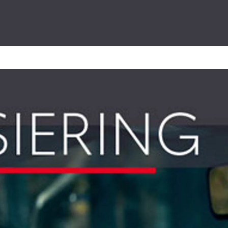
Min Finansiering
Nye bZ4X
Les mer
Våre varebilkampanjer