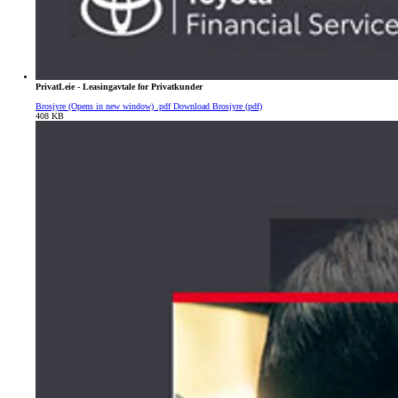
PrivatLeie - Leasingavtale for Privatkunder
Brosjyre
(Opens in new window)
.pdf
Download Brosjyre (pdf)
408 KB
Fra kr 627 500 inkl. MVA