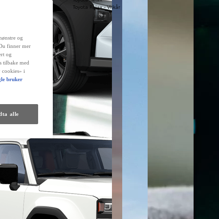
Toyota Relax - Vilkår
mønstre og
 Du finner mer
rt og
es tilbake med
 cookies» i
le bruker
ta alle