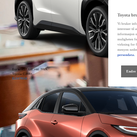
Toyota br
Vi bruker inf
interesser til
informasjon o
muligheten fo
virkning for 
menyen neder
persondata.
Fra kr 457 100 inkl. MVA
Endre 
Toyota C-HR+
ELEKTRISK