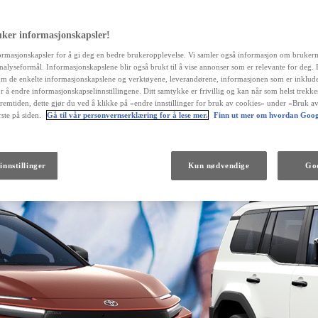
uker informasjonskapsler!
ormasjonskapsler for å gi deg en bedre brukeropplevelse. Vi samler også informasjon om bruker
 analyseformål. Informasjonskapslene blir også brukt til å vise annonser som er relevante for deg.
m de enkelte informasjonskapslene og verktøyene, leverandørene, informasjonen som er inklude
r å endre informasjonskapselinnstillingene. Ditt samtykke er frivillig og kan når som helst trekk
fremtiden, dette gjør du ved å klikke på «endre innstillinger for bruk av cookies» under «Bruk av
ste på siden.
Gå til vår personvernserklæring for å lese mer.
Finn ut mer om hvordan Goog
Fra kr 538 000 inkl. MVA
innstillinger
Kun nødvendige
God
Land Cruiser
DIESEL