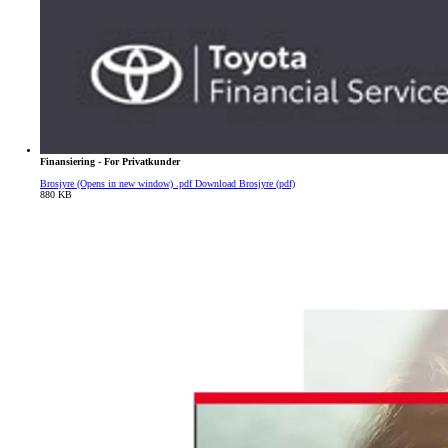
Finansiering - For Privatkunder
Brosjyre
(Opens in new window)
.pdf
Download Brosjyre (pdf)
880 KB