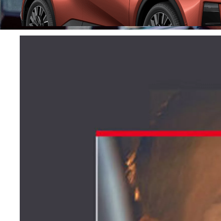
Fra kr 445 500 inkl. MVA
Proace
ELEKTRISK OG DIESEL