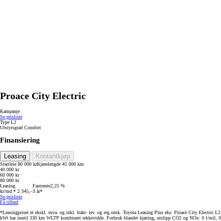
Proace City Electric
Kampanje
Se prisliste
Type
L2
Utstyrsgrad
Comfort
Finansiering
Leasing
Kontantkjøp
Startleie
80 000 kr
Kjørelengde
45 000 km
40 000 kr
60 000 kr
80 000 kr
Leasing
Fastrente
2,25 %
kr/md.*
2 345,–
3 år*
Se prisliste
Få tilbud
*Leasingpriser er ekskl. mva. og inkl. frakt- lev. og reg.omk. Toyota Leasing Plus eks: Proace City Electric L2 
kWt har inntil 330 km WLTP kombinert rekkevidde. Forbruk blandet kjøring, utslipp CO2 og NOx: 0 l/mil, 0 g/km