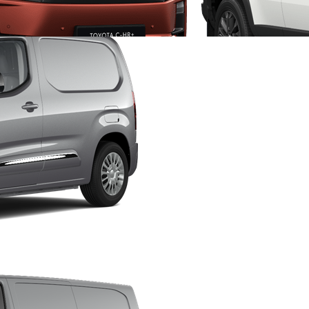
Fra kr 1 974 900 inkl. MVA
PROACE CITY
ELEKTRISK OG DIESEL