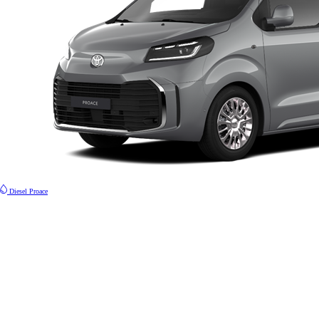
Fra kr 667 300 inkl. MVA
Proace Verso
ELEKTRISK
Diesel
Proace