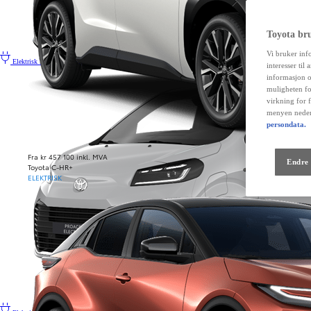
Toyota br
Vi bruker inf
Elektrisk
Proace City Electric
interesser til
informasjon o
muligheten fo
virkning for 
menyen neder
persondata.
Fra kr 457 100 inkl. MVA
Endre 
Toyota C-HR+
ELEKTRISK