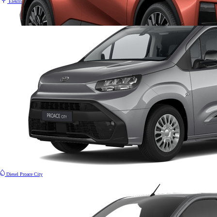
Elektrisk
Proace Electric
Fra kr 445 500 inkl. MVA
Proace
ELEKTRISK OG DIESEL
Diesel
Proace City