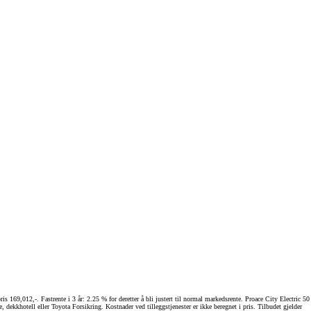
 169,012,-. Fastrente i 3 år: 2.25 % for deretter å bli justert til normal markedsrente. Proace City Electric 50
kkhotell eller Toyota Forsikring. Kostnader ved tilleggstjenester er ikke beregnet i pris. Tilbudet gjelder