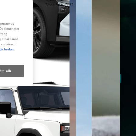
Toyota Relax - Vilkår
mønstre og
 Du finner mer
rt og
es tilbake med
 cookies» i
le bruker
ta alle