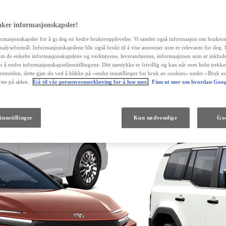
uker informasjonskapsler!
ormasjonskapsler for å gi deg en bedre brukeropplevelse. Vi samler også informasjon om bruker
 analyseformål. Informasjonskapslene blir også brukt til å vise annonser som er relevante for deg.
m de enkelte informasjonskapslene og verktøyene, leverandørene, informasjonen som er inklude
r å endre informasjonskapselinnstillingene. Ditt samtykke er frivillig og kan når som helst trekk
fremtiden, dette gjør du ved å klikke på «endre innstillinger for bruk av cookies» under «Bruk av
ste på siden.
Gå til vår personvernserklæring for å lese mer.
Finn ut mer om hvordan Goog
Fra kr 538 000 inkl. MVA
innstillinger
Kun nødvendige
God
Land Cruiser
DIESEL