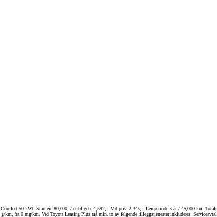
Comfort 50 kWt: Startleie 80,000,-/ etabl.geb. 4,592,-. Md.pris: 2,345,-. Leieperiode 3 år / 45,000 km. Totalpris
, fra 0 mg/km. Ved Toyota Leasing Plus må min. to av følgende tilleggstjenester inkluderes: Serviceavtale, de