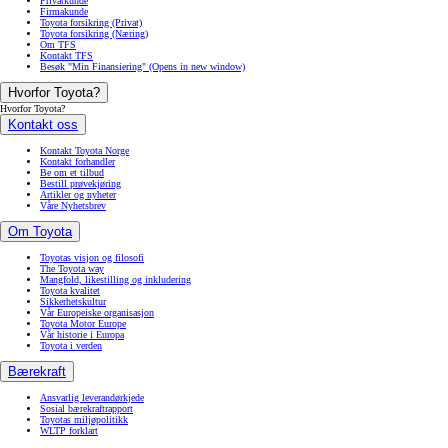
Privatkunde
Firmakunde
Toyota forsikring (Privat)
Toyota forsikring (Næring)
Om TFS
Kontakt TFS
Besøk "Min Finansiering"
(Opens in new window)
Hvorfor Toyota?
Hvorfor Toyota?
Kontakt oss
Kontakt Toyota Norge
Kontakt forhandler
Be om et tilbud
Bestill prøvekjøring
Artikler og nyheter
Våre Nyhetsbrev
Om Toyota
Toyotas visjon og filosofi
The Toyota way
Mangfold, likestilling og inkludering
Toyota kvalitet
Sikkerhetskultur
Vår Europeiske organisasjon
Toyota Motor Europe
Vår historie i Europa
Toyota i verden
Bærekraft
Ansvarlig leverandørkjede
Sosial bærekraftrapport
Toyotas miljøpolitikk
WLTP forklart