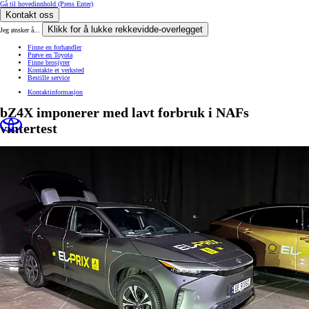
Gå til hovedinnhold
(Press Enter)
Kontakt oss
Klikk for å lukke rekkevidde-overlegget
Jeg ønsker å...
Finne en forhandler
Prøve en Toyota
Finne brosjyrer
Kontakte et verksted
Bestille service
Kontaktinformasjon
bZ4X imponerer med lavt forbruk i NAFs
vintertest