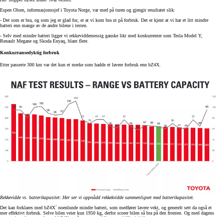
Espen Olsen, informasjonssjef i Toyota Norge, var med på turen og gjengir resultatet slik:
- Det som er bra, og som jeg er glad for, er at vi kom bra ut på forbruk. Det er kjent at vi har et litt mindre
batteri enn mange av de andre bilene i testen.
- Selv med mindre batteri ligger vi rekkeviddemessig ganske likt med konkurrenter som Tesla Model Y,
Renault Megane og Skoda Enyaq, blant flere.
Konkurransedyktig forbruk
Etter passerte 300 km var det kun et merke som hadde et lavere forbruk enn bZ4X.
Rekkevidde vs. batterikapasitet: Her ser vi oppnådd rekkekvidde sammenlignet med batterikapasitet.
Det kan forklares med bZ4X´ noenlunde mindre batteri, som medfører lavere vekt, og generelt sett da også et
mer effektivt forbruk. Selve bilen veier kun 1950 kg, derfor scorer bilen så bra på den fronten. Og med dagens