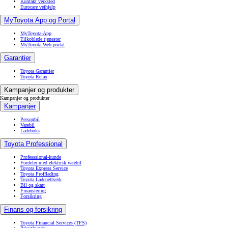
Kontakt verksted
Eurocare veihjelp
MyToyota App og Portal
MyToyota-App
Tilkoblede tjenester
MyToyota Web-portal
Garantier
Toyota Garantier
Toyota Relax
Kampanjer og produkter
Kampanjer og produkter
Kampanjer
Personbil
Varebil
Ladeboks
Toyota Professional
Professsional-kunde
Fordeler med elektrisk varebil
Toyota Express Service
Toyota Profflading
Toyota Ladenettverk
Bil og skatt
Finansiering
Forsikring
Finans og forsikring
Toyota Financial Services (TFS)