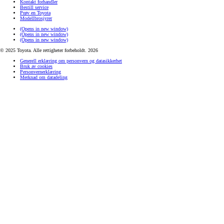
Kontakt forhandler
Bestill service
Prøv en Toyota
Modellbrosjyrer
(Opens in new window)
(Opens in new window)
(Opens in new window)
© 2025 Toyota. Alle rettigheter forbeholdt. 2026
Generell erklæring om personvern og datasikkerhet
Bruk av cookies
Personvernerklæring
Merknad om datadeling