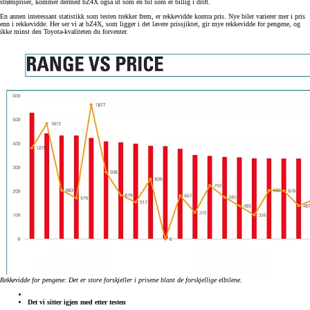
strømpriser, kommer dermed bZ4X også ut som en bil som er billig i drift.
En annen interessant statistikk som testen trekker frem, er rekkevidde kontra pris. Nye biler varierer mer i pris
enn i rekkevidde. Her ser vi at bZ4X, som ligger i det lavere prissjiktet, gir mye rekkevidde for pengene, og
ikke minst den Toyota-kvaliteten du forventer.
Rekkevidde for pengene: Det er store forskjeller i prisene blant de forskjellige elbilene.
Det vi sitter igjen med etter testen