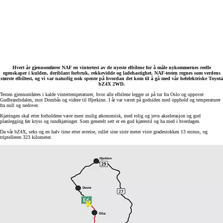
Hvert år gjennomfører NAF en vintertest av de nyeste elbilene for å måle nykommernes reelle
egenskaper i kulden, deriblant forbruk, rekkevidde og ladehastighet. NAF-testen regnes som verdens
største elbiltest, og vi var naturlig nok spente på hvordan det kom til å gå med vår helelektriske Toyota
bZ4X 2WD.
Testen gjennomføres i kalde vintertemperaturer, hvor alle elbilene legger ut på tur fra Oslo og oppover
Gudbrandsdalen, mot Dombås og videre til Hjerkinn. I år var været på godsiden med opphold og temperaturer
fra null og nedover.
Kjøringen skal etter forholdene være mest mulig økonomisk, med rolig og jevn akselerasjon og god
planlegging før kryss og rundkjøringer. Som generelt sett er en god kjørestil og ha med i hverdagen.
Da vår bZ4X, seks og en halv time etter avreise, rullet sine siste meter viste gradestokken 13 minus, og
triptelleren 323 kilometer.