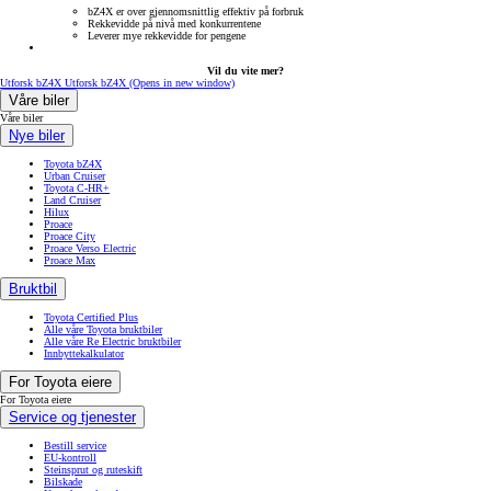
bZ4X er over gjennomsnittlig effektiv på forbruk
Rekkevidde på nivå med konkurrentene
Leverer mye rekkevidde for pengene
Vil du vite mer?
Utforsk bZ4X
Utforsk bZ4X
(Opens in new window)
Våre biler
Våre biler
Nye biler
Toyota bZ4X
Urban Cruiser
Toyota C-HR+
Land Cruiser
Hilux
Proace
Proace City
Proace Verso Electric
Proace Max
Bruktbil
Toyota Certified Plus
Alle våre Toyota bruktbiler
Alle våre Re Electric bruktbiler
Innbyttekalkulator
For Toyota eiere
For Toyota eiere
Service og tjenester
Bestill service
EU-kontroll
Steinsprut og ruteskift
Bilskade