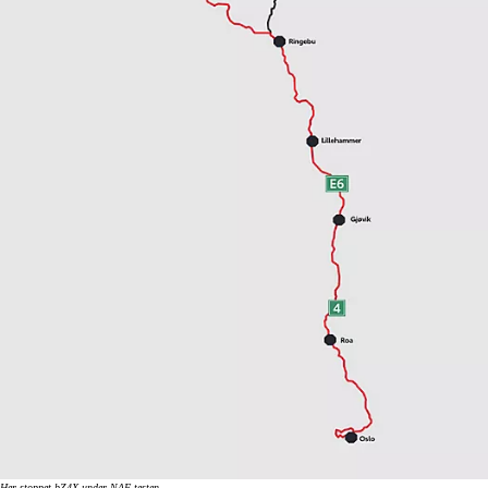
Her stoppet bZ4X under NAF-testen.