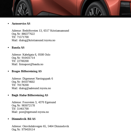
Autoservice AS
Adresse: Bedriftsveien 13, 6517 Kristiansansund
Org.Nr: 886377622
Tlf: 71571700
Mail: dialog@kristiansund.toyota.no
Bauda AS
Adresse: Kabelgata 6, 0508 Oslo
Org.Nr: 910431714
Fra kr 445 500 inkl. MVA
Tlf: 22700200
Mail: firmapost@bauda.no
Proace
ELEKTRISK OG DIESEL
Brages Bilforretning AS
Adresse: Digerneset Næringspark 6
Org.Nr: 841074602
Tlf: 70178200
Mail: dialog@aalesund.toyota.no
Bøgh Hafsø Bilforretning AS
Adresse: Fossveien 3, 4370 Egersund
Org.Nr: 983072178
Tlf: 51461700
Mail: post@egersund.toyota.no
Dimmelsvik Bil AS
Adresse: Omvikdalsvegen 65, 5464 Dimmelsvik
Org.Nr: 979459114