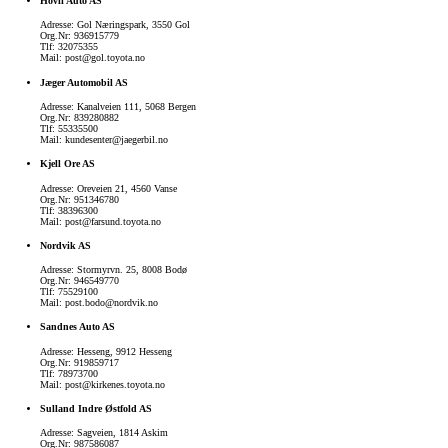
Hovli Auto AS
Adresse: Gol Næringspark, 3550 Gol
Org.Nr: 936915779
Tlf: 32075355
Mail: post@gol.toyota.no
Jæger Automobil AS
Adresse: Kanalveien 111, 5068 Bergen
Org.Nr: 839280882
Tlf: 55335500
Mail: kundesenter@jaegerbil.no
Kjell Ore AS
Fra kr 627 500 inkl. MVA
Adresse: Oreveien 21, 4560 Vanse
Org.Nr: 951346780
Tlf: 38396300
Mail: post@farsund.toyota.no
Nordvik AS
Adresse: Stormyrvn. 25, 8008 Bodø
Org.Nr: 946549770
Tlf: 75529100
Mail: post.bodo@nordvik.no
Sandnes Auto AS
Adresse: Hesseng, 9912 Hesseng
Org.Nr: 919859717
Tlf: 78973700
Mail: post@kirkenes.toyota.no
Sulland Indre Østfold AS
Adresse: Sagveien, 1814 Askim
Org.Nr: 987586087