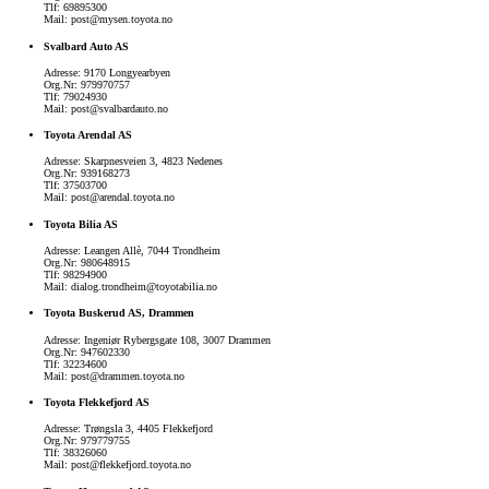
Tlf: 69895300
Mail: post@mysen.toyota.no
Svalbard Auto AS
Adresse: 9170 Longyearbyen
Org.Nr: 979970757
Tlf: 79024930
Mail: post@svalbardauto.no
Toyota Arendal AS
Adresse: Skarpnesveien 3, 4823 Nedenes
Org.Nr: 939168273
Tlf: 37503700
Mail: post@arendal.toyota.no
Toyota Bilia AS
Adresse: Leangen Allè, 7044 Trondheim
Org.Nr: 980648915
Tlf: 98294900
Mail: dialog.trondheim@toyotabilia.no
Toyota Buskerud AS, Drammen
Adresse: Ingeniør Rybergsgate 108, 3007 Drammen
Org.Nr: 947602330
Tlf: 32234600
Mail: post@drammen.toyota.no
Toyota Flekkefjord AS
Adresse: Trøngsla 3, 4405 Flekkefjord
Org.Nr: 979779755
Tlf: 38326060
Mail: post@flekkefjord.toyota.no