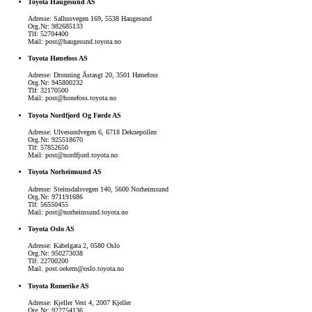
Toyota Haugesund AS
Adresse: Salhusvegen 169, 5538 Haugesund
Org.Nr: 982685133
Tlf: 52704400
Mail: post@haugesund.toyota.no
Toyota Hønefoss AS
Adresse: Dronning Åstasgt 20, 3501 Hønefoss
Org.Nr: 945800232
Tlf: 32170500
Mail: post@honefoss.toyota.no
Toyota Nordfjord Og Førde AS
Adresse: Ulvesundvegen 6, 6718 Deknepollen
Org.Nr: 925518670
Tlf: 57852650
Mail: post@nordfjord.toyota.no
Toyota Norheimsund AS
Adresse: Steinsdalsvegen 140, 5600 Norheimsund
Org.Nr: 971191686
Tlf: 56550455
Mail: post@norheimsund.toyota.no
Toyota Oslo AS
Adresse: Kabelgata 2, 0580 Oslo
Org.Nr: 950273038
Tlf: 22700200
Mail: post.oekern@oslo.toyota.no
Toyota Romerike AS
Adresse: Kjeller Vest 4, 2007 Kjeller
Org.Nr: 922754136