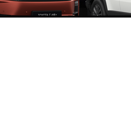
Fra kr 1 974 900 inkl. MVA
PROACE CITY
ELEKTRISK OG DIESEL