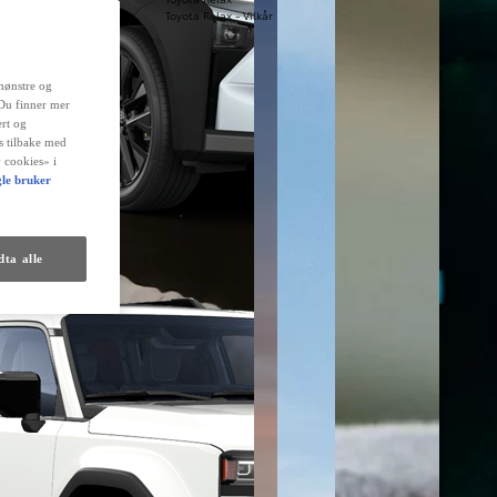
Toyota Relax - Vilkår
mønstre og
 Du finner mer
rt og
es tilbake med
 cookies» i
le bruker
ta alle