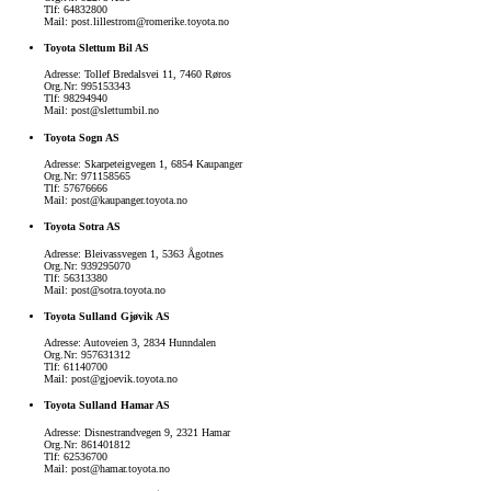
Tlf: 64832800
Mail: post.lillestrom@romerike.toyota.no
Toyota Slettum Bil AS
Adresse: Tollef Bredalsvei 11, 7460 Røros
Org.Nr: 995153343
Tlf: 98294940
Mail: post@slettumbil.no
Toyota Sogn AS
Adresse: Skarpeteigvegen 1, 6854 Kaupanger
Org.Nr: 971158565
Tlf: 57676666
Mail: post@kaupanger.toyota.no
Toyota Sotra AS
Adresse: Bleivassvegen 1, 5363 Ågotnes
Org.Nr: 939295070
Tlf: 56313380
Mail: post@sotra.toyota.no
Toyota Sulland Gjøvik AS
Adresse: Autoveien 3, 2834 Hunndalen
Org.Nr: 957631312
Tlf: 61140700
Mail: post@gjoevik.toyota.no
Toyota Sulland Hamar AS
Adresse: Disnestrandvegen 9, 2321 Hamar
Org.Nr: 861401812
Tlf: 62536700
Mail: post@hamar.toyota.no