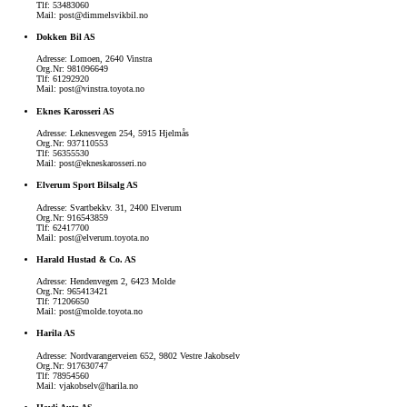
Tlf: 53483060
Mail: post@dimmelsvikbil.no
Dokken Bil AS
Adresse: Lomoen, 2640 Vinstra
Org.Nr: 981096649
Tlf: 61292920
Mail: post@vinstra.toyota.no
Eknes Karosseri AS
Adresse: Leknesvegen 254, 5915 Hjelmås
Org.Nr: 937110553
Tlf: 56355530
Mail: post@ekneskarosseri.no
Fra kr 667 300 inkl. MVA
Elverum Sport Bilsalg AS
Proace Verso
ELEKTRISK
Adresse: Svartbekkv. 31, 2400 Elverum
Org.Nr: 916543859
Tlf: 62417700
Mail: post@elverum.toyota.no
Harald Hustad & Co. AS
Adresse: Hendenvegen 2, 6423 Molde
Org.Nr: 965413421
Tlf: 71206650
Mail: post@molde.toyota.no
Harila AS
Adresse: Nordvarangerveien 652, 9802 Vestre Jakobselv
Org.Nr: 917630747
Tlf: 78954560
Mail: vjakobselv@harila.no