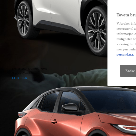
Toyota br
Vi bruker inf
interesser til
informasjon o
muligheten fo
virkning for 
menyen neder
persondata.
Fra kr 457 100 inkl. MVA
Endre 
Toyota C-HR+
ELEKTRISK