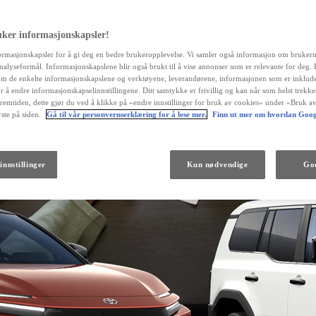
uker informasjonskapsler!
ormasjonskapsler for å gi deg en bedre brukeropplevelse. Vi samler også informasjon om bruker
 analyseformål. Informasjonskapslene blir også brukt til å vise annonser som er relevante for deg.
m de enkelte informasjonskapslene og verktøyene, leverandørene, informasjonen som er inklude
r å endre informasjonskapselinnstillingene. Ditt samtykke er frivillig og kan når som helst trekk
fremtiden, dette gjør du ved å klikke på «endre innstillinger for bruk av cookies» under «Bruk av
ste på siden.
Gå til vår personvernserklæring for å lese mer.
Finn ut mer om hvordan Goog
Fra kr 538 000 inkl. MVA
innstillinger
Kun nødvendige
God
Land Cruiser
DIESEL