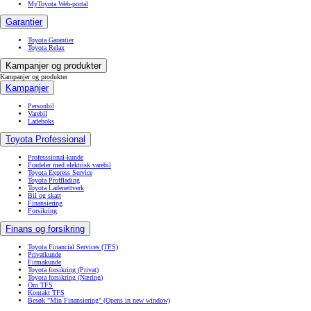
MyToyota Web-portal
Garantier
Toyota Garantier
Toyota Relax
Kampanjer og produkter
Kampanjer og produkter
Kampanjer
Personbil
Varebil
Ladeboks
Toyota Professional
Professsional-kunde
Fordeler med elektrisk varebil
Toyota Express Service
Toyota Profflading
Toyota Ladenettverk
Bil og skatt
Finansiering
Forsikring
Finans og forsikring
Toyota Financial Services (TFS)
Privatkunde
Firmakunde
Toyota forsikring (Privat)
Toyota forsikring (Næring)
Om TFS
Kontakt TFS
Besøk "Min Finansiering"
(Opens in new window)