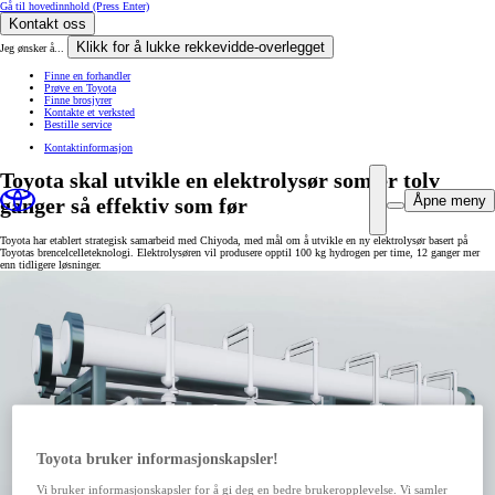
Gå til hovedinnhold
(Press Enter)
Kontakt oss
Klikk for å lukke rekkevidde-overlegget
Jeg ønsker å...
Finne en forhandler
Prøve en Toyota
Finne brosjyrer
Kontakte et verksted
Bestille service
Kontaktinformasjon
Toyota skal utvikle en elektrolysør som er tolv
Åpne meny
ganger så effektiv som før
Toyota har etablert strategisk samarbeid med Chiyoda, med mål om å utvikle en ny elektrolysør basert på
Toyotas brencelcelleteknologi. Elektrolysøren vil produsere opptil 100 kg hydrogen per time, 12 ganger mer
enn tidligere løsninger.
Toyota bruker informasjonskapsler!
Vi bruker informasjonskapsler for å gi deg en bedre brukeropplevelse. Vi samler