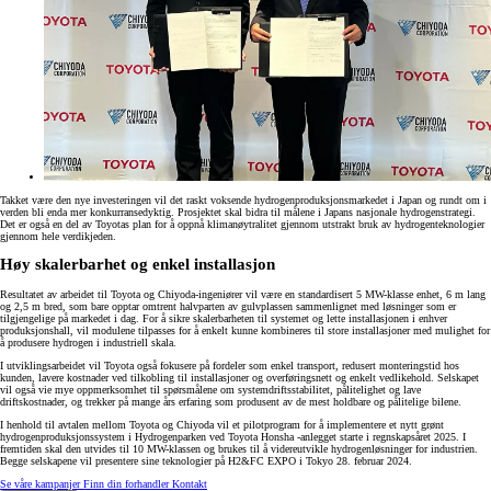
Takket være den nye investeringen vil det raskt voksende hydrogenproduksjonsmarkedet i Japan og rundt om i
verden bli enda mer konkurransedyktig. Prosjektet skal bidra til målene i Japans nasjonale hydrogenstrategi.
Det er også en del av Toyotas plan for å oppnå klimanøytralitet gjennom utstrakt bruk av hydrogenteknologier
gjennom hele verdikjeden.
Høy skalerbarhet og enkel installasjon
Resultatet av arbeidet til Toyota og Chiyoda-ingeniører vil være en standardisert 5 MW-klasse enhet, 6 m lang
og 2,5 m bred, som bare opptar omtrent halvparten av gulvplassen sammenlignet med løsninger som er
tilgjengelige på markedet i dag. For å sikre skalerbarheten til systemet og lette installasjonen i enhver
produksjonshall, vil modulene tilpasses for å enkelt kunne kombineres til store installasjoner med mulighet for
å produsere hydrogen i industriell skala.
I utviklingsarbeidet vil Toyota også fokusere på fordeler som enkel transport, redusert monteringstid hos
kunden, lavere kostnader ved tilkobling til installasjoner og overføringsnett og enkelt vedlikehold. Selskapet
vil også vie mye oppmerksomhet til spørsmålene om systemdriftsstabilitet, pålitelighet og lave
driftskostnader, og trekker på mange års erfaring som produsent av de mest holdbare og pålitelige bilene.
I henhold til avtalen mellom Toyota og Chiyoda vil et pilotprogram for å implementere et nytt grønt
hydrogenproduksjonssystem i Hydrogenparken ved Toyota Honsha -anlegget starte i regnskapsåret 2025. I
fremtiden skal den utvides til 10 MW-klassen og brukes til å videreutvikle hydrogenløsninger for industrien.
Begge selskapene vil presentere sine teknologier på H2&FC EXPO i Tokyo 28. februar 2024.
Se våre kampanjer
Finn din forhandler
Kontakt