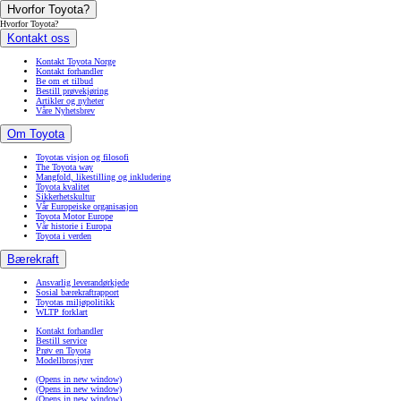
Hvorfor Toyota?
Hvorfor Toyota?
Kontakt oss
Kontakt Toyota Norge
Kontakt forhandler
Be om et tilbud
Bestill prøvekjøring
Artikler og nyheter
Våre Nyhetsbrev
Om Toyota
Toyotas visjon og filosofi
The Toyota way
Mangfold, likestilling og inkludering
Toyota kvalitet
Sikkerhetskultur
Vår Europeiske organisasjon
Toyota Motor Europe
Vår historie i Europa
Toyota i verden
Bærekraft
Ansvarlig leverandørkjede
Sosial bærekraftrapport
Toyotas miljøpolitikk
WLTP forklart
Kontakt forhandler
Bestill service
Prøv en Toyota
Modellbrosjyrer
(Opens in new window)
(Opens in new window)
(Opens in new window)