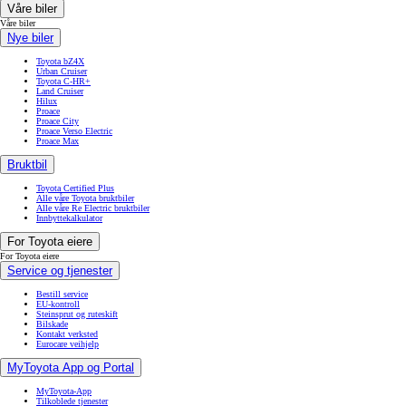
Våre biler
Våre biler
Nye biler
Toyota bZ4X
Urban Cruiser
Toyota C-HR+
Land Cruiser
Hilux
Proace
Proace City
Proace Verso Electric
Proace Max
Bruktbil
Toyota Certified Plus
Alle våre Toyota bruktbiler
Alle våre Re Electric bruktbiler
Innbyttekalkulator
For Toyota eiere
For Toyota eiere
Service og tjenester
Bestill service
EU-kontroll
Steinsprut og ruteskift
Bilskade
Kontakt verksted
Eurocare veihjelp
MyToyota App og Portal
MyToyota-App
Tilkoblede tjenester