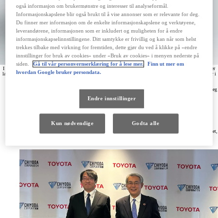
også informasjon om brukermønstre og interesser til analyseformål.
Informasjonskapslene blir også brukt til å vise annonser som er relevante for deg.
Du finner mer informasjon om de enkelte informasjonskapslene og verktøyene,
leverandørene, informasjonen som er inkludert og muligheten for å endre
informasjonskapselinnstillingene. Ditt samtykke er frivillig og kan når som helst
trekkes tilbake med virkning for fremtiden, dette gjør du ved å klikke på «endre
innstillinger for bruk av cookies» under «Bruk av cookies» i menyen nederste på
siden.
Gå til vår personvernserklæring for å lese mer.
Finn ut mer om
I mars 2023 presenterte Toyota en prototype av en elektrolysør for industrielle formål. Vann-elektrolysøren er
hvordan Google bruker persondata.
laget med komponenter fra andregenerasjons Toyota brenselceller. Takket være brenselcellene som allerede er i
produksjon, kan en ny nullutslipps-elektrolysør snart masseproduseres.
Toyota signerte nylig en strategisk samarbeidsavtale med Chiyoda Corporation, som spesialiserer seg
på produksjonsteknologi og design og konstruksjon av produksjonsanlegg
Endre innstillinger
– Samarbeidet med Chioyda blir viktig for å tilgjengeliggjøre hydrogen-løsninger for et større
marked, sier Piotr Pawlak, administrerende direktør i Toyota Norge.
Oppgaven til begge partnere blir å utvikle et storskala hydrogenproduksjonssystem gjennom
Kun nødvendige
Godta alle
vannelektrolyse. Dette blir unikt på markedet når det gjelder effektivitet og kompakte dimensjoner.
For tiden starter Toyota arbeidet med en ny storskala elektrolysør med tolv ganger så stor effektivitet,
som når 100 kg hydrogen i timen. Til sammenligning kan en Toyota DENSO prototype med
lignende dimensjoner produsere opptil 8 kg råstoff i timen.