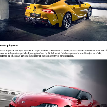
Fokus på følelsen
Utviklingen av den nye Toyota GR Supra ble ikke alene drevet av enkle ytelsesdata eller rundetider, men vel så
mye av å skape den spesielle kjøreopplevelsen du får bak rattet. Med en spennende kombinasjon av effekt,
balanse og smidighet gir den entusiaster et enestående uttrykk for kjøreglede.