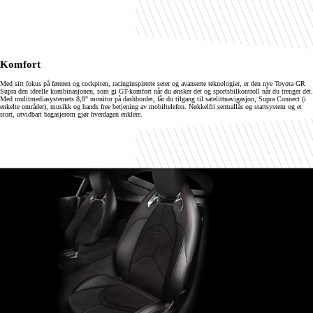
Komfort
Med sitt fokus på føreren og cockpiten, racinginspirerte seter og avanserte teknologier, er den nye Toyota GR
Supra den ideelle kombinasjonen, som gi GT-komfort når du ønsker det og sportsbilkontroll når du trenger det.
Med mulitmediasystemets 8,8" monitor på dashbordet, får du tilgang til satelittnavigasjon, Supra Connect (i
enkelte områder), musikk og hands free betjening av mobiltelefon. Nøkkelfri sentrallås og startsystem og et
stort, utvidbart bagasjerom gjør hverdagen enklere.