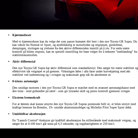
Kjøremoduser
Med to kjøremoduser kan du velge det som passer humøret ditt best i den nye Toyota GR Supra. Du
kan veksle fra Normal til Sport, og øyeblikkelig er motorlyden og responsen, girskiftene,
dempingen, styringen og ytelsene fra den aktive differensialen innstilt på å yte. For enda større
kontroll på bilens respons, kan en spesiell innstilling for bane velges for å redusere "innblanding" fra
stabilitetskontrollen.
Aktiv differensial
Den nye Toyota GR Supra har aktiv differensial som standardutstyr. Den sørger for større stabilitet og
effektivitet når veigrepet er på grensen. Virkningen føles i alle faser under kurvekjøring med økt
stabilitet ved innbremsing og i svingen og maksimalt grep når du akselererer ut.
8-trinns automatgir
Den smidige motoren i den nye Toyota GR Supra er matchet med en avansert automatgirkasse med
åtte trinn - med girhendler på rattet - som gir lynraske skift og presis kontroll gjennom svinger.
Ekstrem bremsekraft
For at føreren skal kunne utnytte den nye Toyota GR Supras potensiale fullt ut, er bilen utstyrt med
kraftige bremser fra Brembo, 19» smidde aluminiumsfelger og Michelin Pilot Super Sport dekk.
Umiddelbar akselerasjon
En "Launch Control"-funksjon gir kraftfull akselerasjon fra stillestående med maksimalt veigrep, og
sørger for at 0-100 km/t går unna på 4,3 sekunder, og topphastigheten er 250 km/t.