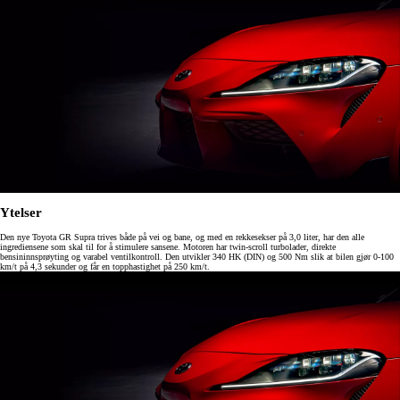
Ytelser
Den nye Toyota GR Supra trives både på vei og bane, og med en rekkesekser på 3,0 liter, har den alle
ingrediensene som skal til for å stimulere sansene. Motoren har twin-scroll turbolader, direkte
bensininnsprøyting og varabel ventilkontroll. Den utvikler 340 HK (DIN) og 500 Nm slik at bilen gjør 0-100
km/t på 4,3 sekunder og får en topphastighet på 250 km/t.