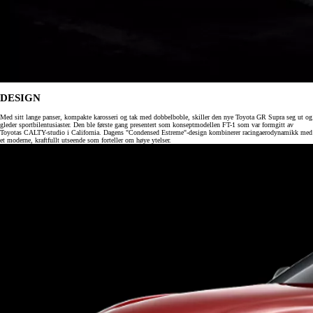
DESIGN
Med sitt lange panser, kompakte karosseri og tak med dobbelboble, skiller den nye Toyota GR Supra seg ut og
gleder sportbilentusiaster. Den ble første gang presentert som konseptmodellen FT-1 som var formgitt av
Toyotas CALTY-studio i California. Dagens "Condensed Estreme"-design kombinerer racingaerodynamikk med
et moderne, kraftfullt utseende som forteller om høye ytelser.