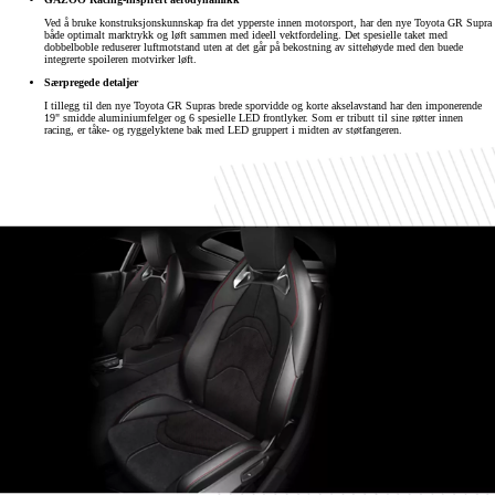
Ved å bruke konstruksjonskunnskap fra det ypperste innen motorsport, har den nye Toyota GR Supra
både optimalt marktrykk og løft sammen med ideell vektfordeling. Det spesielle taket med
dobbelboble reduserer luftmotstand uten at det går på bekostning av sittehøyde med den buede
integrerte spoileren motvirker løft.
Særpregede detaljer
I tillegg til den nye Toyota GR Supras brede sporvidde og korte akselavstand har den imponerende
19" smidde aluminiumfelger og 6 spesielle LED frontlyker. Som er tributt til sine røtter innen
racing, er tåke- og ryggelyktene bak med LED gruppert i midten av støtfangeren.