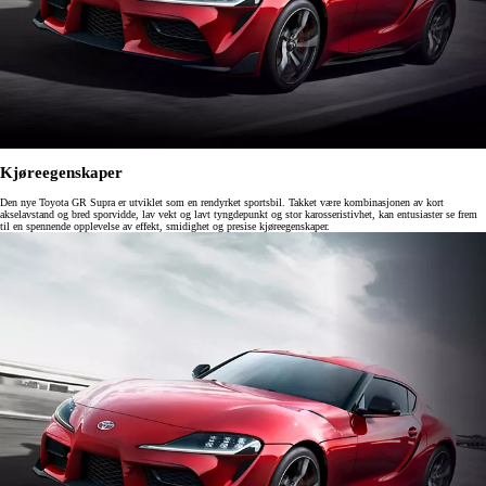
Kjøreegenskaper
Den nye Toyota GR Supra er utviklet som en rendyrket sportsbil. Takket være kombinasjonen av kort
akselavstand og bred sporvidde, lav vekt og lavt tyngdepunkt og stor karosseristivhet, kan entusiaster se frem
til en spennende opplevelse av effekt, smidighet og presise kjøreegenskaper.