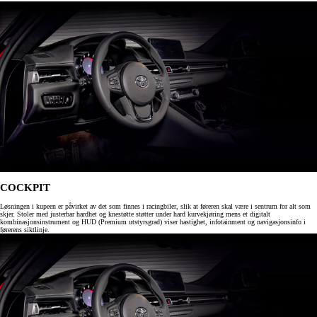
COCKPIT
Løsningen i kupeen er påvirket av det som finnes i racingbiler, slik at føreren skal være i sentrum for alt som
skjer. Stoler med justerbar hardhet og knestøtte støtter under hard kurvekjøring mens et digitalt
kombinasjonsinstrument og HUD (Premium utstyrsgrad) viser hastighet, infotainment og navigasjonsinfo i
førerens siktlinje.