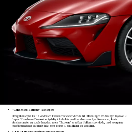
"Condensed Extreme"-konseptet
Designkonseptet kalt ‘Condensed Extreme’ refererer direkte til utformingen av den nye Toyota GR
Supra. "Condensed"-temaet er tydelig i forholdet mellom den store hjuldiameteren, korte
akselavstanden og totale lengden, mens "Extreme" er tolket i bilens sporvidde, med kompakte
kupédimensjoner og brede dekk som bidrar til smidighet og stabilitet.
GAZOO Racing-inspirert aerodynamikk