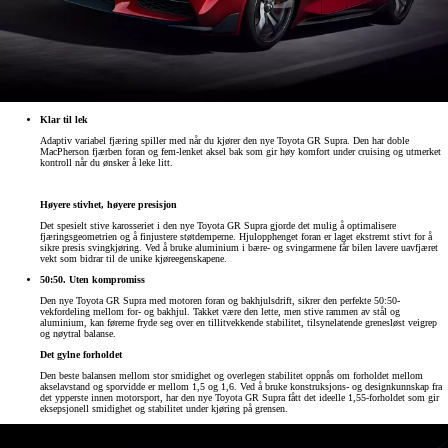
Klar til lek
Adaptiv variabel fjæring spiller med når du kjører den nye Toyota GR Supra. Den har doble
MacPherson fjærben foran og fem-lenket aksel bak som gir høy komfort under cruising og utmerket
kontroll når du ønsker å leke litt.
Høyere stivhet, høyere presisjon
Det spesielt stive karosseriet i den nye Toyota GR Supra gjorde det mulig å optimalisere
fjæringsgeometrien og å finjustere støtdemperne. Hjulopphenget foran er laget ekstremt stivt for å
sikre presis svingkjøring. Ved å bruke aluminium i bære- og svingarmene får bilen lavere uavfjæret
vekt som bidrar til de unike kjøreegenskapene.
50:50. Uten kompromiss
Den nye Toyota GR Supra med motoren foran og bakhjulsdrift, sikrer den perfekte 50:50-
vekfordeling mellom for- og bakhjul. Takket være den lette, men stive rammen av stål og
aluminium, kan førerne fryde seg over en tillitvekkende stabilitet, tilsynelatende grenesløst veigrep
og nøytral balanse.
Det gylne forholdet
Den beste balansen mellom stor smidighet og overlegen stabilitet oppnås om forholdet mellom
akselavstand og sporvidde er mellom 1,5 og 1,6. Ved å bruke konstruksjons- og designkunnskap fra
det ypperste innen motorsport, har den nye Toyota GR Supra fått det ideelle 1,55-forholdet som gir
eksepsjonell smidighet og stabilitet under kjøring på grensen.