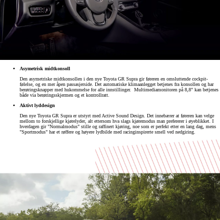
Asymetrisk midtkonsoll
Den asymetriske midtkonsollen i den nye Toyota GR Supra gir føreren en omsluttende cockpit-
følelse, og en mer åpen passasjerside. Det automatiske klimaanlegget betjenes fra konsollen og har
berøringsknapper med hukommelse for alle innstillinger. Multimediamonitoren på 8,8" kan betjenes
både via berøringsskjermen og et kontrollratt.
Aktivt lyddesign
Den nye Toyota GR Supra er utstyrt med Active Sound Design. Det innebærer at føreren kan velge
mellom to forskjellige kjørelyder, alt ettersom hva slags kjøremodus man prefererer i øyeblikket. I
hverdagen gir "Normalmodus" stille og raffinert kjøring, noe som er perfekt etter en lang dag, mens
"Sportmodus" har et røffere og høyere lydbilde med racinginspirerte smell ved nedgiring.