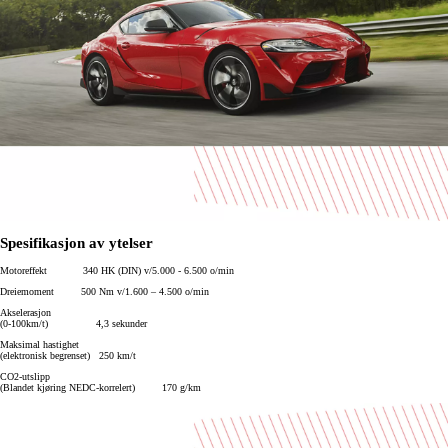
Spesifikasjon av ytelser
Motoreffekt 340 HK (DIN) v/5.000 - 6.500 o/min
Dreiemoment 500 Nm v/1.600 – 4.500 o/min
Akselerasjon
(0-100km/t) 4,3 sekunder
Maksimal hastighet
(elektronisk begrenset) 250 km/t
CO2-utslipp
(Blandet kjøring NEDC-korrelert) 170 g/km