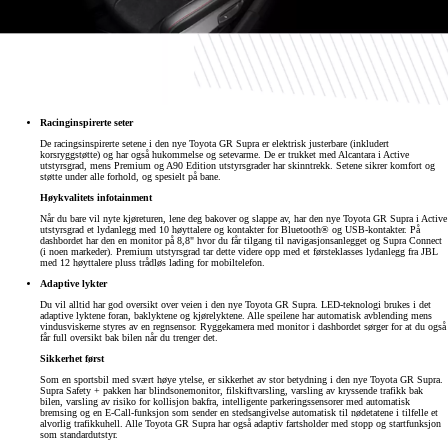
Racinginspirerte seter
De racingsinspirerte setene i den nye Toyota GR Supra er elektrisk justerbare (inkludert
korsryggstøtte) og har også hukommelse og setevarme. De er trukket med Alcantara i Active
utstyrsgrad, mens Premium og A90 Edition utstyrsgrader har skinntrekk. Setene sikrer komfort og
støtte under alle forhold, og spesielt på bane.
Høykvalitets infotainment
Når du bare vil nyte kjøreturen, lene deg bakover og slappe av, har den nye Toyota GR Supra i Active
utstyrsgrad et lydanlegg med 10 høyttalere og kontakter for Bluetooth® og USB-kontakter. På
dashbordet har den en monitor på 8,8" hvor du får tilgang til navigasjonsanlegget og Supra Connect
(i noen markeder). Premium utstyrsgrad tar dette videre opp med et førsteklasses lydanlegg fra JBL
med 12 høyttalere pluss trådløs lading for mobiltelefon.
Adaptive lykter
Du vil alltid har god oversikt over veien i den nye Toyota GR Supra. LED-teknologi brukes i det
adaptive lyktene foran, baklyktene og kjørelyktene. Alle speilene har automatisk avblending mens
vindusviskerne styres av en regnsensor. Ryggekamera med monitor i dashbordet sørger for at du også
får full oversikt bak bilen når du trenger det.
Sikkerhet først
Som en sportsbil med svært høye ytelse, er sikkerhet av stor betydning i den nye Toyota GR Supra.
Supra Safety + pakken har blindsonemonitor, filskiftvarsling, varsling av kryssende trafikk bak
bilen, varsling av risiko for kollisjon bakfra, intelligente parkeringssensorer med automatisk
bremsing og en E-Call-funksjon som sender en stedsangivelse automatisk til nødetatene i tilfelle et
alvorlig trafikkuhell. Alle Toyota GR Supra har også adaptiv fartsholder med stopp og startfunksjon
som standardutstyr.