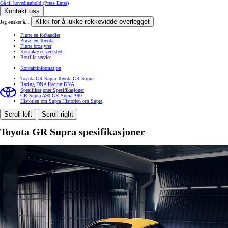
Gå til hovedinnhold
(Press Enter)
Kontakt oss
Klikk for å lukke rekkevidde-overlegget
Jeg ønsker å...
Finne en forhandler
Prøve en Toyota
Finne brosjyrer
Kontakte et verksted
Bestille service
Kontaktinformasjon
Toyota GR Supra
Toyota GR Supra
Racing DNA
Racing DNA
Spesifikasjoner
Spesifikasjoner
GR Supra A90
GR Supra A90
Historien om Supra
Historien om Supra
Scroll left
Scroll right
Toyota GR Supra spesifikasjoner