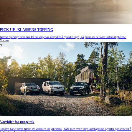
PICK-UP - KLASSENS TØFFING
Navnet "pickup" kommer fra det engelske uttrykket å "plukke opp", på grunn av de store lastemulighetene.
Vis mer
Varebiler for tunge tak
Toyotas har et bredt tilbud av varebiler for yrkesbruk, både med svært høy lastekapasitet og/eller god evne til å