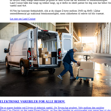
en favoritt blant mange håndverkere på grunn av dens styrke når det kommer til fremkommelighet.
Land Cruiser både drar tungt og trekker tungt, og er derfor en ideell partner for deg som har behov for
varebil med 4x4.
SUVen har konstant firehjulsdrift, slik at du slipper å bytte mellom 2WD og AWD. Låsbar
senterdifferensial gir maksimal fremkommelighet, mens sikkerheten til enhver tid blir ivaretatt.
Les mer om Land Cruiser
ELEKTRISKE VAREBILER FOR ALLE BEHOV.
Det er mange fordeler ved å bytte til elektrisk varebil. Og Toyota har utvalget: Velg mellom den smidige
Proace City Electric og den større Proace Electric, og finn den lengden og utstyrsgraden som passer best til ditt