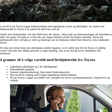
I over 60 år har Toyota bygget firehjulstrekkere med legendariske ytelser og pålitelighet. En varebil med
firehjulstrekk fra Toyota er en partner du alltid kan stole på.
Varebil med firehjulstrekk, 4x4 eller AWD betyr det samme - ekstra kraft og fremkommelighet når forholdene er
tøffe. Det gjøres ved hjelp av et drivverk som skaper fremdrift på alle fire hjulene samtidig. Toyota har
perfeksjonert dette ved hjelp av kraft og teknologi som lar forhjulene trekke bilen fremover, mens bakhjulene
skyver.
For deg som bruker bilen som arbeidsplass utenfor bygatene, er en varebil med 4x4 fra Toyota er uslåelig
vinner. Glatt føre eller dårlige grusveier er ingen hindring, uten at det skal gå utover sikkerheten eller
komforten.
4 grunner til å velge varebil med firehjulstrekk fra Toyota
Legendarisk pålitelighet og 5 års fabrikkgaranti
Klasseledende kupéplass
Avansert sikkerhetsteknologi, blant annet blindsonemonitor
Mer enn 60 års erfaring med å bygge legendariske firehjulstrekkere
Du har Toyota i ryggen og fordeler som; hurtigfelt for service og hastereparasjoner, Expressevice og
veihjelp.