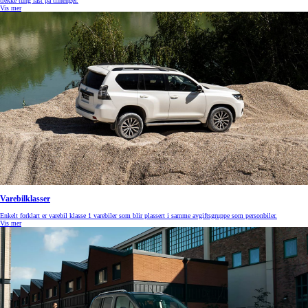
trekke tung last på tilhenger.
Vis mer
Varebilklasser
Enkelt forklart er varebil klasse 1 varebiler som blir plassert i samme avgiftsgruppe som personbiler.
Vis mer