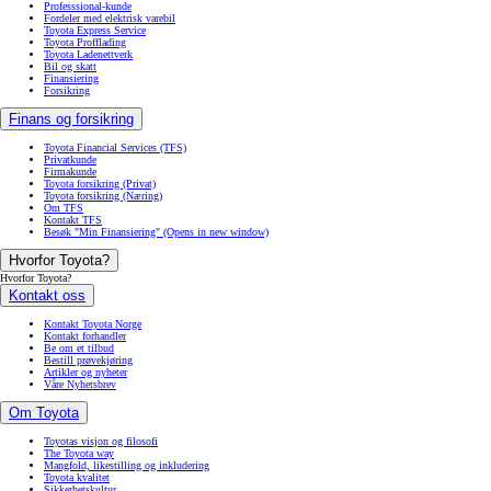
Professsional-kunde
Fordeler med elektrisk varebil
Toyota Express Service
Toyota Profflading
Toyota Ladenettverk
Bil og skatt
Finansiering
Forsikring
Finans og forsikring
Toyota Financial Services (TFS)
Privatkunde
Firmakunde
Toyota forsikring (Privat)
Toyota forsikring (Næring)
Om TFS
Kontakt TFS
Besøk "Min Finansiering"
(Opens in new window)
Hvorfor Toyota?
Hvorfor Toyota?
Kontakt oss
Kontakt Toyota Norge
Kontakt forhandler
Be om et tilbud
Bestill prøvekjøring
Artikler og nyheter
Våre Nyhetsbrev
Om Toyota
Toyotas visjon og filosofi
The Toyota way
Mangfold, likestilling og inkludering
Toyota kvalitet
Sikkerhetskultur