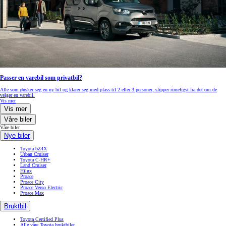
Passer en varebil som privatbil?
Alle som ønsker seg en ny bil og klarer seg med plass til 2 eller 3 personer, slipper rimeligst fra det om de
velger en varebil.
Vis mer
Vis mer
Våre biler
Våre biler
Nye biler
Toyota bZ4X
Urban Cruiser
Toyota C-HR+
Land Cruiser
Hilux
Proace
Proace City
Proace Verso Electric
Proace Max
Bruktbil
Toyota Certified Plus
Alle våre Toyota bruktbiler