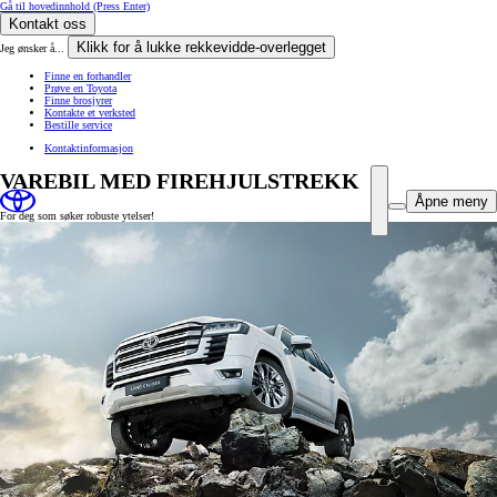
Gå til hovedinnhold
(Press Enter)
Kontakt oss
Klikk for å lukke rekkevidde-overlegget
Jeg ønsker å...
Finne en forhandler
Prøve en Toyota
Finne brosjyrer
Kontakte et verksted
Bestille service
Kontaktinformasjon
VAREBIL MED FIREHJULSTREKK
Åpne meny
For deg som søker robuste ytelser!