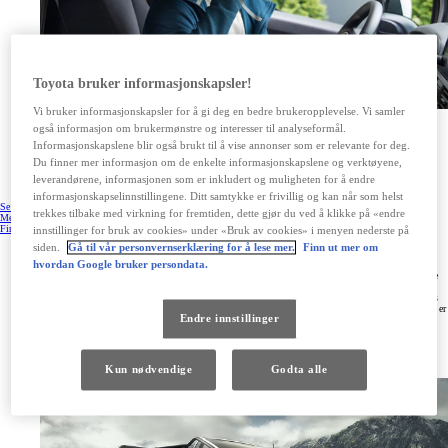
Toyota bruker informasjonskapsler!
Vi bruker informasjonskapsler for å gi deg en bedre brukeropplevelse. Vi samler
også informasjon om brukermønstre og interesser til analyseformål.
Varebil med 4x4 for alle behov
Informasjonskapslene blir også brukt til å vise annonser som er relevante for deg.
Toyota har perfeksjonert AWD-teknologien for å gi deg ekstra kraft når forholdene er tøffe.
Du finner mer informasjon om de enkelte informasjonskapslene og verktøyene,
VI hjelper deg med å finne varebilen med firehjulstrekk som er perfekt for deg. Kom innom din
leverandørene, informasjonen som er inkludert og muligheten for å endre
nærmeste Toyota-forhandler for en uforpliktende prat og for å prøvekjøre vårt utvalg.
informasjonskapselinnstillingene. Ditt samtykke er frivillig og kan når som helst
Se våre kampanjer
trekkes tilbake med virkning for fremtiden, dette gjør du ved å klikke på «endre
Mer om firehjulstrekk
Finn din forhandler
innstillinger for bruk av cookies» under «Bruk av cookies» i menyen nederste på
siden.
Gå til vår personvernserklæring for å lese mer.
Finn ut mer om
Hilux med ustoppelig styrke
hvordan Google bruker persondata.
Ingenting stopper firehjulstrekkeren Hilux. Pickupen er blitt ikonisk, takket være ustoppelig styrke
og rå fremkommelighet. Nye Hilux har en røff konstruksjon tilpasset både utfordrende
arbeidsoppgaver og eventyrlige utflukter. Den kraftige 2.8-liters motoren har 204 hestekrefter, mens
500 Nm dreiemoment sørger for null til 100 på bare ti sekunder. Det elektroniske kontrollsystemet er
Endre innstillinger
utviklet for å redusere hopp og sprett, slik at du får en komfortabel kjøreopplevelse.
I det nye 4x4-systemet kan du selv velge å koble til bakre differensial når det er nødvendig, mens i
vanskelig terreng kan du bruke AWD-modus for økt sikkerhet og veigrep.
Kun nødvendige
Godta alle
Les mer om Hilux