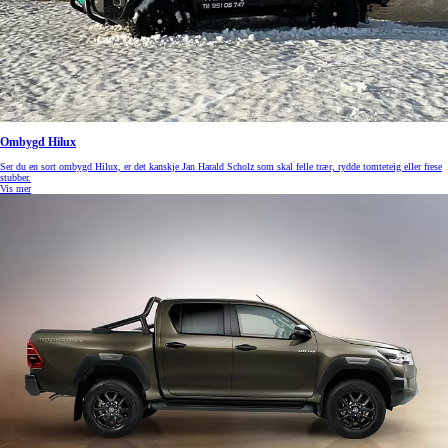
Ombygd Hilux
Ser du en sort ombygd Hilux, er det kanskje Jan Harald Scholz som skal felle trær, rydde tomteteig eller frese
stubber.
Vis mer