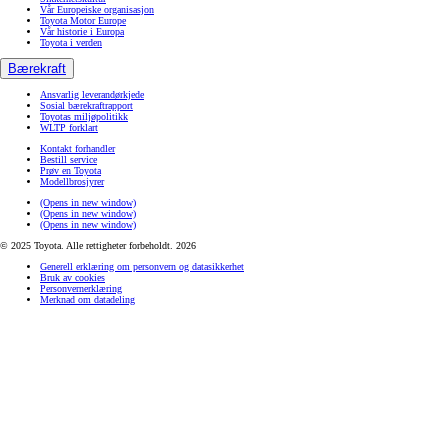
Vår Europeiske organisasjon
Toyota Motor Europe
Vår historie i Europa
Toyota i verden
Bærekraft
Ansvarlig leverandørkjede
Sosial bærekraftrapport
Toyotas miljøpolitikk
WLTP forklart
Kontakt forhandler
Bestill service
Prøv en Toyota
Modellbrosjyrer
(Opens in new window)
(Opens in new window)
(Opens in new window)
© 2025 Toyota. Alle rettigheter forbeholdt. 2026
Generell erklæring om personvern og datasikkerhet
Bruk av cookies
Personvernerklæring
Merknad om datadeling