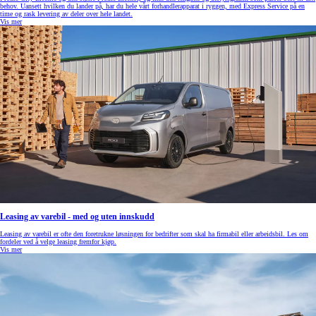
behov. Uansett hvilken du lander på, har du hele vårt forhandlerapparat i ryggen, med Express Service på en
time og rask levering av deler over hele landet.
Vis mer
Leasing av varebil - med og uten innskudd
Leasing av varebil er ofte den foretrukne løsningen for bedrifter som skal ha firmabil eller arbeidsbil. Les om
fordeler ved å velge leasing fremfor kjøp.
Vis mer