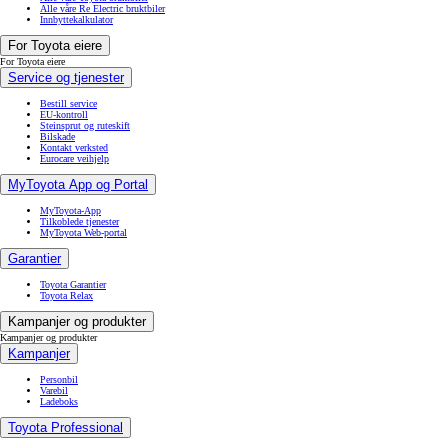
Alle våre Re Electric bruktbiler
Innbyttekalkulator
For Toyota eiere
For Toyota eiere
Service og tjenester
Bestill service
EU-kontroll
Steinsprut og ruteskift
Bilskade
Kontakt verksted
Eurocare veihjelp
MyToyota App og Portal
MyToyota-App
Tilkoblede tjenester
MyToyota Web-portal
Garantier
Toyota Garantier
Toyota Relax
Kampanjer og produkter
Kampanjer og produkter
Kampanjer
Personbil
Varebil
Ladeboks
Toyota Professional